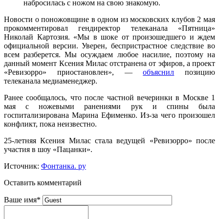
набросилась с ножом на свою знакомую.
Новости о поножовщине в одном из московских клубов 2 мая
прокомментировал гендиректор телеканала «Пятница»
Николай Картозия. «Мы в шоке от произошедшего и ждем
официальной версии. Уверен, беспристрастное следствие во
всем разберется. Мы осуждаем любое насилие, поэтому на
данный момент Ксения Милас отстранена от эфиров, а проект
«Ревизорро» приостановлен», —
объяснил
позицию
телеканала медиаменеджер.
Ранее сообщалось, что после частной вечеринки в Москве 1
мая с ножевыми ранениями рук и спины была
госпитализирована Марина Ефименко. Из-за чего произошел
конфликт, пока неизвестно.
25-летняя Ксения Милас стала ведущей «Ревизорро» после
участия в шоу «Пацанки».
Источник:
Фонтанка. ру
Оставить комментарий
Ваше имя
*