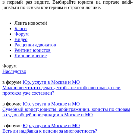
в первый раз видите. Выбирайте юриста на портале naidi-
jurista.ru по ясным критериям и строгой логике.
Лента новостей
Блоги
Форум
Видео
Расценки адвокатов
Рейтинг юристов
Личное мнение
Форум
Наследство
в форуме
Юр. услуги в Москве и МО
Можно ли что-то сделать, чтобы не отобрали права, если
протокол уже составлен?
в форуме
Юр. услуги в Москве и МО
Судебный юрист; юристы- арбитражники, юристы по спорам
в судах общей юрисдикции в Москве и МО
в форуме
Юр. услуги в Москве и МО
Есть ли надбавка к пенсии за многодетность?