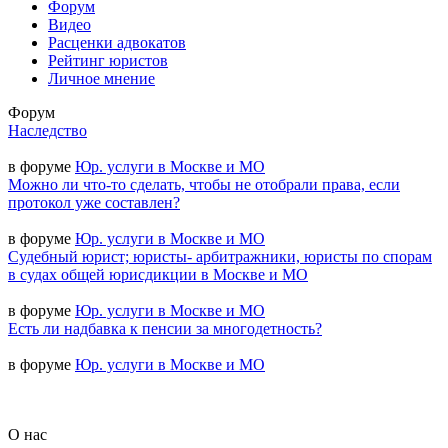
Форум
Видео
Расценки адвокатов
Рейтинг юристов
Личное мнение
Форум
Наследство
в форуме
Юр. услуги в Москве и МО
Можно ли что-то сделать, чтобы не отобрали права, если
протокол уже составлен?
в форуме
Юр. услуги в Москве и МО
Судебный юрист; юристы- арбитражники, юристы по спорам
в судах общей юрисдикции в Москве и МО
в форуме
Юр. услуги в Москве и МО
Есть ли надбавка к пенсии за многодетность?
в форуме
Юр. услуги в Москве и МО
О нас