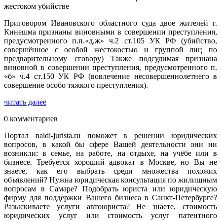
жестоком убийстве
Приговором Ивановского областного суда двое жителей г.
Кинешма признаны виновными в совершении преступления,
предусмотренного п.п.«д,ж» ч.2 ст.105 УК РФ (убийство,
совершённое с особой жестокостью и группой лиц по
предварительному сговору) Также подсудимая признана
виновной в совершении преступления, предусмотренного п.
«б» ч.4 ст.150 УК РФ (вовлечение несовершеннолетнего в
совершение особо тяжкого преступления).
читать далее
0 комментариев
Портал naidi-jurista.ru поможет в решении юридических
вопросов, в какой бы сфере Вашей деятельности они ни
возникли: в семье, на работе, на отдыхе, на учёбе или в
бизнесе. Требуется хороший адвокат в Москве, но Вы не
знаете, как его выбрать среди множества похожих
объявлений? Нужна юридическая консультация по жилищным
вопросам в Самаре? Подобрать юриста или юридическую
фирму для поддержки Вашего бизнеса в Санкт-Петербурге?
Разыскиваете услуги автоюриста? Не знаете, стоимость
юридических услуг или стоимость услуг патентного