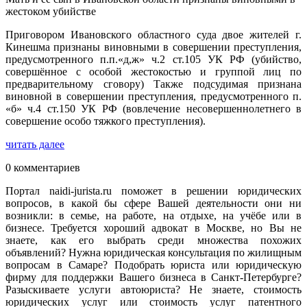
жестоком убийстве
Приговором Ивановского областного суда двое жителей г.
Кинешма признаны виновными в совершении преступления,
предусмотренного п.п.«д,ж» ч.2 ст.105 УК РФ (убийство,
совершённое с особой жестокостью и группой лиц по
предварительному сговору) Также подсудимая признана
виновной в совершении преступления, предусмотренного п.
«б» ч.4 ст.150 УК РФ (вовлечение несовершеннолетнего в
совершение особо тяжкого преступления).
читать далее
0 комментариев
Портал naidi-jurista.ru поможет в решении юридических
вопросов, в какой бы сфере Вашей деятельности они ни
возникли: в семье, на работе, на отдыхе, на учёбе или в
бизнесе. Требуется хороший адвокат в Москве, но Вы не
знаете, как его выбрать среди множества похожих
объявлений? Нужна юридическая консультация по жилищным
вопросам в Самаре? Подобрать юриста или юридическую
фирму для поддержки Вашего бизнеса в Санкт-Петербурге?
Разыскиваете услуги автоюриста? Не знаете, стоимость
юридических услуг или стоимость услуг патентного