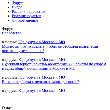
Форум
Видео
Расценки адвокатов
Рейтинг юристов
Личное мнение
Форум
Наследство
в форуме
Юр. услуги в Москве и МО
Можно ли что-то сделать, чтобы не отобрали права, если
протокол уже составлен?
в форуме
Юр. услуги в Москве и МО
Судебный юрист; юристы- арбитражники, юристы по спорам
в судах общей юрисдикции в Москве и МО
в форуме
Юр. услуги в Москве и МО
Есть ли надбавка к пенсии за многодетность?
в форуме
Юр. услуги в Москве и МО
О нас