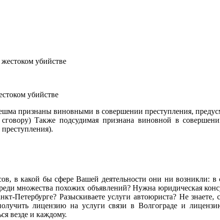
естоком убийстве
нешма признаны виновными в совершении преступления, предусмо
сговору) Также подсудимая признана виновной в совершении
 преступления).
сов, в какой бы сфере Вашей деятельности они ни возникли: в се
ь среди множества похожих объявлений? Нужна юридическая ко
кт-Петербурге? Разыскиваете услуги автоюриста? Не знаете, с
олучить лицензию на услуги связи в Волгограде и лиценз
я везде и каждому.