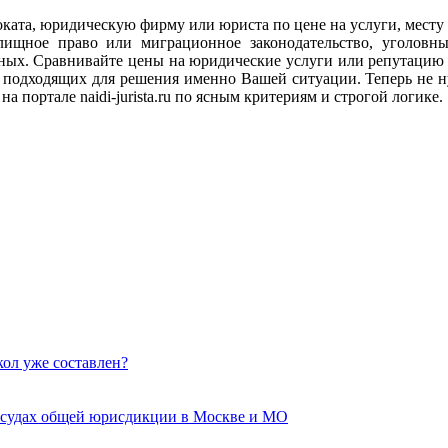
адвоката, юридическую фирму или юриста по цене на услуги, мес
илищное право или миграционное законодательство, уголов
анных. Сравнивайте цены на юридические услуги или репутацию
подходящих для решения именно Вашей ситуации. Теперь не ну
а портале naidi-jurista.ru по ясным критериям и строгой логике.
кол уже составлен?
 судах общей юрисдикции в Москве и МО