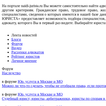
На портале naidi-jurista.ru Вы можете самостоятельно найти 
другим критериям. Гражданское право, трудовое право, ж
специалистами, сведения о которых имеются в нашей базе д
ЮРИСТА» предоставляет возможность подбора специалистов, 
адвокату, которого Вы в первый раз видите. Выбирайте юриста н
Лента новостей
Блоги
Форум
Видео
Расценки адвокатов
Рейтинг юристов
Личное мнение
Форум
Наследство
в форуме
Юр. услуги в Москве и МО
Можно ли что-то сделать, чтобы не отобрали права, если прото
в форуме
Юр. услуги в Москве и МО
Судебный юрист; юристы- арбитражники, юристы по спорам в