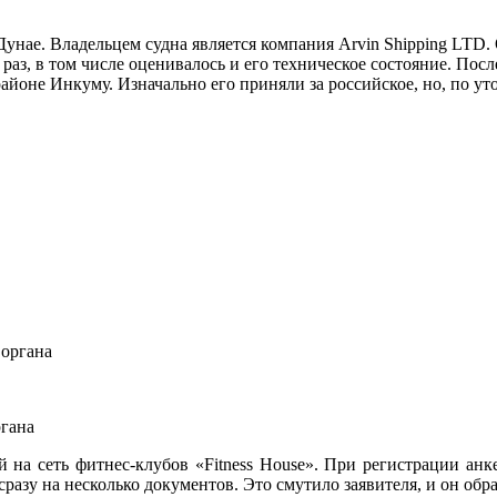
Дунае. Владельцем судна является компания Arvin Shipping LTD.
 раз, в том числе оценивалось и его техническое состояние. По
районе Инкуму. Изначально его приняли за российское, но, по 
ргана
а сеть фитнес-клубов «Fitness House». При регистрации анкет
сразу на несколько документов. Это смутило заявителя, и он об