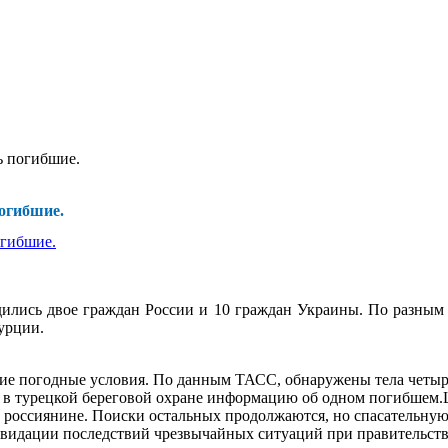
ь погибшие.
погибшие.
одились двое граждан России и 10 граждан Украины. По разным 
урции.
ие погодные условия. По данным ТАСС, обнаружены тела четыре
 в турецкой береговой охране информацию об одном погибшем.
 россиянине. Поиски остальных продолжаются, но спасательну
видации последствий чрезвычайных ситуаций при правительств