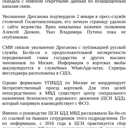
скандала с обменом секретными данным по незащищенным
каналам связи.
Увольнение Дроганова подтвердили 2 января в пресс-службе
столичной Госавтоинспекции, его личную страницу удалили
с сайта ведомства. Врио начальника назначен полковник
Алексей Диокин. Указ Владимира Путина пока не
опубликован.
СМИ связали увольнение Дроганова с публикацией русской
службы Би-би-си о предположительной несекретности
передвижений главы государства и других высших
чиновников по Москве. Информация о кортежах якобы
аккумулируется в служебных WhatsApp-чатах. Серверы
мессенджера расположены в США.
Однако формально УГИБДД по Москве не координирует
беспрепятственный проезд кортежей. Для этих целей
непосредственно в МВД существует центр специального
назначения безопасности дорожного движения (ЦСН БДД),
который напрямую взаимодействует с ФСО.
Именно о руководстве ЦСН БДД МВД рассказывала Би-би-си
со ссылкой на бывших сотрудников этого подразделения. По
их информации, с 2016 года в ЦСН практикуется сбор