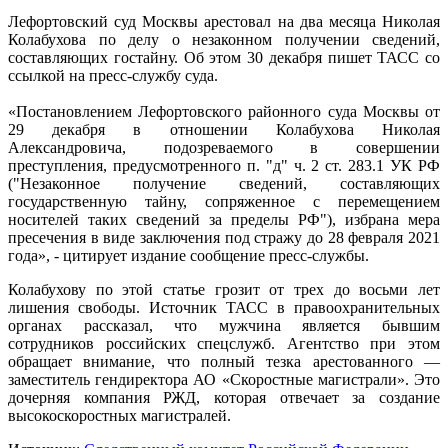
Лефортовский суд Москвы арестовал на два месяца Николая
Колабухова по делу о незаконном получении сведений,
составляющих гостайну. Об этом 30 декабря пишет ТАСС со
ссылкой на пресс-службу суда.
«Постановлением Лефортовского районного суда Москвы от
29 декабря в отношении Колабухова Николая
Александровича, подозреваемого в совершении
преступления, предусмотренного п. "д" ч. 2 ст. 283.1 УК РФ
("Незаконное получение сведений, составляющих
государственную тайну, сопряженное с перемещением
носителей таких сведений за пределы РФ"), избрана мера
пресечения в виде заключения под стражу до 28 февраля 2021
года», - цитирует издание сообщение пресс-службы.
Колабухову по этой статье грозит от трех до восьми лет
лишения свободы. Источник ТАСС в правоохранительных
органах рассказал, что мужчина является бывшим
сотрудников российских спецслужб. Агентство при этом
обращает внимание, что полный тезка арестованного —
заместитель гендиректора АО «Скоростные магистрали». Это
дочерняя компания РЖД, которая отвечает за создание
высокоскоростных магистралей.