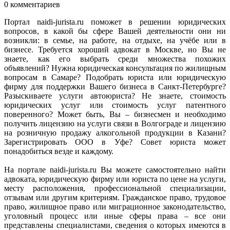
0 комментариев
Портал naidi-jurista.ru поможет в решении юридических
вопросов, в какой бы сфере Вашей деятельности они ни
возникли: в семье, на работе, на отдыхе, на учёбе или в
бизнесе. Требуется хороший адвокат в Москве, но Вы не
знаете, как его выбрать среди множества похожих
объявлений? Нужна юридическая консультация по жилищным
вопросам в Самаре? Подобрать юриста или юридическую
фирму для поддержки Вашего бизнеса в Санкт-Петербурге?
Разыскиваете услуги автоюриста? Не знаете, стоимость
юридических услуг или стоимость услуг патентного
поверенного? Может быть, Вы – бизнесмен и необходимо
получить лицензию на услуги связи в Волгограде и лицензию
на розничную продажу алкогольной продукции в Казани?
Зарегистрировать ООО в Уфе? Совет юриста может
понадобиться везде и каждому.
На портале naidi-jurista.ru Вы можете самостоятельно найти
адвоката, юридическую фирму или юриста по цене на услуги,
месту расположения, профессиональной специализации,
отзывам или другим критериям. Гражданское право, трудовое
право, жилищное право или миграционное законодательство,
уголовный процесс или иные сферы права – все они
представлены специалистами, сведения о которых имеются в