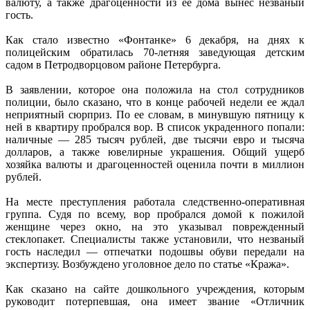
валюту, а также драгоценности из ее дома вынес незваный
гость.
Как стало известно «Фонтанке» 6 декабря, на днях к
полицейским обратилась 70-летняя заведующая детским
садом в Петродворцовом районе Петербурга.
В заявлении, которое она положила на стол сотрудников
полиции, было сказано, что в конце рабочей недели ее ждал
неприятный сюрприз. По ее словам, в минувшую пятницу к
ней в квартиру пробрался вор. В список украденного попали:
наличные — 285 тысяч рублей, две тысячи евро и тысяча
долларов, а также ювелирные украшения. Общий ущерб
хозяйка валюты и драгоценностей оценила почти в миллион
рублей.
На месте преступления работала следственно-оперативная
группа. Судя по всему, вор пробрался домой к пожилой
женщине через окно, на это указывал поврежденный
стеклопакет. Специалисты также установили, что незваный
гость наследил — отпечатки подошвы обуви передали на
экспертизу. Возбуждено уголовное дело по статье «Кража».
Как сказано на сайте дошкольного учреждения, которым
руководит потерпевшая, она имеет звание «Отличник