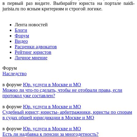
в первый раз видите. Выбирайте юриста на портале naidi-
jurista.ru по ясным критериям и строгой логике.
Лента новостей
Блоги
Форум
Видео
Расценки адвокатов
Рейтинг юристов
Личное мнение
Форум
Наследство
в форуме
Юр. услуги в Москве и МО
Можно ли что-то сделать, чтобы не отобрали права, если
протокол уже составлен?
в форуме
Юр. услуги в Москве и МО
Судебный юрист; юристы- арбитражники, юристы по спорам
в судах общей юрисдикции в Москве и МО
в форуме
Юр. услуги в Москве и МО
Есть ли надбавка к пенсии за многодетность?