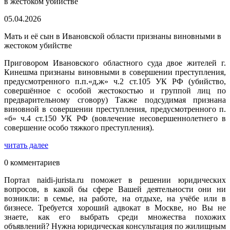
05.04.2026
Мать и её сын в Ивановской области признаны виновными в
жестоком убийстве
Приговором Ивановского областного суда двое жителей г.
Кинешма признаны виновными в совершении преступления,
предусмотренного п.п.«д,ж» ч.2 ст.105 УК РФ (убийство,
совершённое с особой жестокостью и группой лиц по
предварительному сговору) Также подсудимая признана
виновной в совершении преступления, предусмотренного п.
«б» ч.4 ст.150 УК РФ (вовлечение несовершеннолетнего в
совершение особо тяжкого преступления).
читать далее
0 комментариев
Портал naidi-jurista.ru поможет в решении юридических
вопросов, в какой бы сфере Вашей деятельности они ни
возникли: в семье, на работе, на отдыхе, на учёбе или в
бизнесе. Требуется хороший адвокат в Москве, но Вы не
знаете, как его выбрать среди множества похожих
объявлений? Нужна юридическая консультация по жилищным