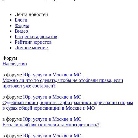
Лента новостей
Блоги
Форум
Видео
Расценки адвокатов
Рейтинг юристов
Личное мнение
Форум
Наследство
в форуме
Юр. услуги в Москве и МО
Можно ли что-то сделать, чтобы не отобрали права, если
протокол уже составлен?
в форуме
Юр. услуги в Москве и МО
Судебный юрист; юристы- арбитражники, юристы по спорам
в судах общей юрисдикции в Москве и МО
в форуме
Юр. услуги в Москве и МО
Есть ли надбавка к пенсии за многодетность?
в форуме
Юр. услуги в Москве и МО