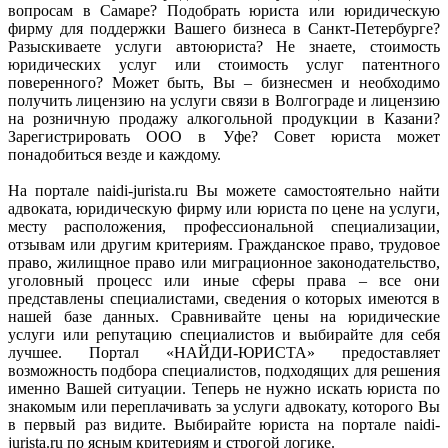
вопросам в Самаре? Подобрать юриста или юридическую
фирму для поддержки Вашего бизнеса в Санкт-Петербурге?
Разыскиваете услуги автоюриста? Не знаете, стоимость
юридических услуг или стоимость услуг патентного
поверенного? Может быть, Вы – бизнесмен и необходимо
получить лицензию на услуги связи в Волгограде и лицензию
на розничную продажу алкогольной продукции в Казани?
Зарегистрировать ООО в Уфе? Совет юриста может
понадобиться везде и каждому.
На портале naidi-jurista.ru Вы можете самостоятельно найти
адвоката, юридическую фирму или юриста по цене на услуги,
месту расположения, профессиональной специализации,
отзывам или другим критериям. Гражданское право, трудовое
право, жилищное право или миграционное законодательство,
уголовный процесс или иные сферы права – все они
представлены специалистами, сведения о которых имеются в
нашей базе данных. Сравнивайте цены на юридические
услуги или репутацию специалистов и выбирайте для себя
лучшее. Портал «НАЙДИ-ЮРИСТА» предоставляет
возможность подбора специалистов, подходящих для решения
именно Вашей ситуации. Теперь не нужно искать юриста по
знакомым или переплачивать за услуги адвокату, которого Вы
в первый раз видите. Выбирайте юриста на портале naidi-
jurista.ru по ясным критериям и строгой логике.