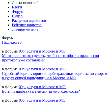
Лента новостей
Блоги
Форум
Видео
Расценки адвокатов
Рейтинг юристов
Личное мнение
Форум
Наследство
в форуме
Юр. услуги в Москве и МО
Можно ли что-то сделать, чтобы не отобрали права, если
протокол уже составлен?
в форуме
Юр. услуги в Москве и МО
Судебный юрист; юристы- арбитражники, юристы по спорам
в судах общей юрисдикции в Москве и МО
в форуме
Юр. услуги в Москве и МО
Есть ли надбавка к пенсии за многодетность?
в форуме
Юр. услуги в Москве и МО