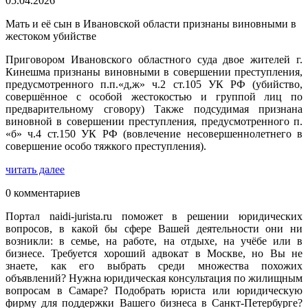
05.04.2026
Мать и её сын в Ивановской области признаны виновными в
жестоком убийстве
Приговором Ивановского областного суда двое жителей г.
Кинешма признаны виновными в совершении преступления,
предусмотренного п.п.«д,ж» ч.2 ст.105 УК РФ (убийство,
совершённое с особой жестокостью и группой лиц по
предварительному сговору) Также подсудимая признана
виновной в совершении преступления, предусмотренного п.
«б» ч.4 ст.150 УК РФ (вовлечение несовершеннолетнего в
совершение особо тяжкого преступления).
читать далее
0 комментариев
Портал naidi-jurista.ru поможет в решении юридических
вопросов, в какой бы сфере Вашей деятельности они ни
возникли: в семье, на работе, на отдыхе, на учёбе или в
бизнесе. Требуется хороший адвокат в Москве, но Вы не
знаете, как его выбрать среди множества похожих
объявлений? Нужна юридическая консультация по жилищным
вопросам в Самаре? Подобрать юриста или юридическую
фирму для поддержки Вашего бизнеса в Санкт-Петербурге?