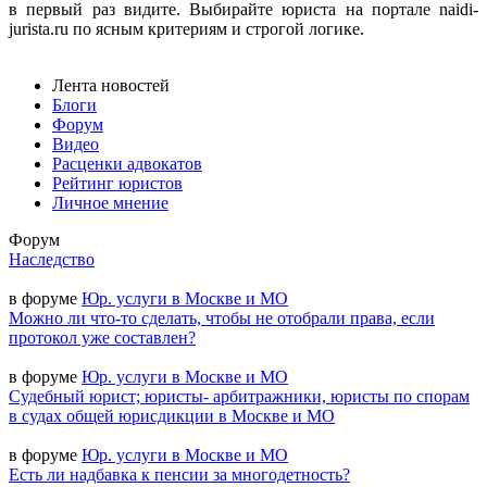
в первый раз видите. Выбирайте юриста на портале naidi-
jurista.ru по ясным критериям и строгой логике.
Лента новостей
Блоги
Форум
Видео
Расценки адвокатов
Рейтинг юристов
Личное мнение
Форум
Наследство
в форуме
Юр. услуги в Москве и МО
Можно ли что-то сделать, чтобы не отобрали права, если
протокол уже составлен?
в форуме
Юр. услуги в Москве и МО
Судебный юрист; юристы- арбитражники, юристы по спорам
в судах общей юрисдикции в Москве и МО
в форуме
Юр. услуги в Москве и МО
Есть ли надбавка к пенсии за многодетность?