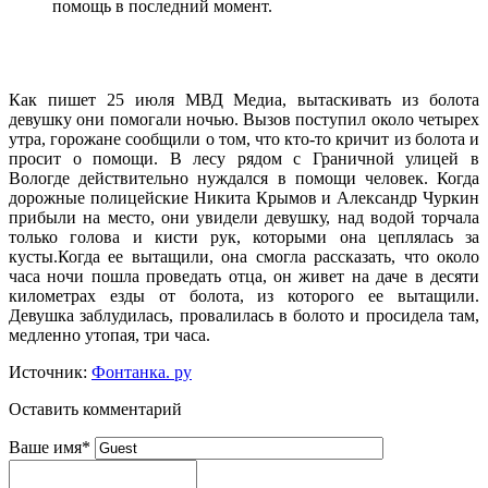
помощь в последний момент.
Как пишет 25 июля МВД Медиа, вытаскивать из болота
девушку они помогали ночью. Вызов поступил около четырех
утра, горожане сообщили о том, что кто-то кричит из болота и
просит о помощи. В лесу рядом с Граничной улицей в
Вологде действительно нуждался в помощи человек. Когда
дорожные полицейские Никита Крымов и Александр Чуркин
прибыли на место, они увидели девушку, над водой торчала
только голова и кисти рук, которыми она цеплялась за
кусты.Когда ее вытащили, она смогла рассказать, что около
часа ночи пошла проведать отца, он живет на даче в десяти
километрах езды от болота, из которого ее вытащили.
Девушка заблудилась, провалилась в болото и просидела там,
медленно утопая, три часа.
Источник:
Фонтанка. ру
Оставить комментарий
Ваше имя
*