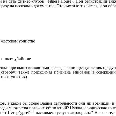
а сеть фитнес-клубов «Fitness House». При регистрации анкет
сразу на несколько документов. Это смутило заявителя, и он об
естоком убийстве
нешма признаны виновными в совершении преступления, предусмо
сговору) Также подсудимая признана виновной в совершении
 преступления).
сов, в какой бы сфере Вашей деятельности они ни возникли: в се
ь среди множества похожих объявлений? Нужна юридическая ко
кт-Петербурге? Разыскиваете услуги автоюриста? Не знаете, с