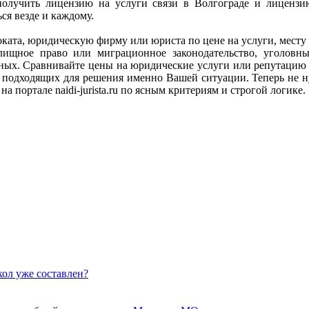
олучить лицензию на услуги связи в Волгограде и лиценз
я везде и каждому.
адвоката, юридическую фирму или юриста по цене на услуги, мес
илищное право или миграционное законодательство, уголов
анных. Сравнивайте цены на юридические услуги или репутацию
подходящих для решения именно Вашей ситуации. Теперь не ну
а портале naidi-jurista.ru по ясным критериям и строгой логике.
кол уже составлен?