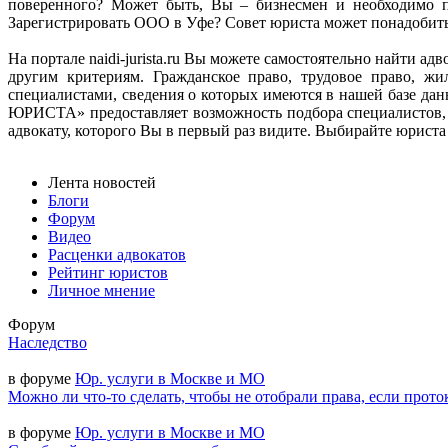
поверенного? Может быть, Вы – бизнесмен и необходимо п
Зарегистрировать ООО в Уфе? Совет юриста может понадобитьс
На портале naidi-jurista.ru Вы можете самостоятельно найти 
другим критериям. Гражданское право, трудовое право, ж
специалистами, сведения о которых имеются в нашей базе д
ЮРИСТА» предоставляет возможность подбора специалистов, 
адвокату, которого Вы в первый раз видите. Выбирайте юриста н
Лента новостей
Блоги
Форум
Видео
Расценки адвокатов
Рейтинг юристов
Личное мнение
Форум
Наследство
в форуме
Юр. услуги в Москве и МО
Можно ли что-то сделать, чтобы не отобрали права, если прото
в форуме
Юр. услуги в Москве и МО