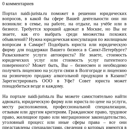
0 комментариев
Портал naidi-jurista.ru поможет в решении юридических
вопросов, в какой бы сфере Вашей деятельности они ни
возникли: в семье, на работе, на отдыхе, на учёбе или в
бизнесе. Требуется хороший адвокат в Москве, но Вы не
знаете, как его выбрать среди множества похожих
объявлений? Нужна юридическая консультация по жилищным
вопросам в Самаре? Подобрать юриста или юридическую
фирму для поддержки Вашего бизнеса в Санкт-Петербурге?
Разыскиваете услуги автоюриста? Не знаете, стоимость
юридических услуг или стоимость услуг патентного
поверенного? Может быть, Вы – бизнесмен и необходимо
получить лицензию на услуги связи в Волгограде и лицензию
на розничную продажу алкогольной продукции в Казани?
Зарегистрировать ООО в Уфе? Совет юриста может
понадобиться везде и каждому.
На портале naidi-jurista.ru Вы можете самостоятельно найти
адвоката, юридическую фирму или юриста по цене на услуги,
месту расположения, профессиональной специализации,
отзывам или другим критериям. Гражданское право, трудовое
право, жилищное право или миграционное законодательство,
уголовный процесс или иные сферы права – все они
представлены специалистами, сведения о которых имеются в