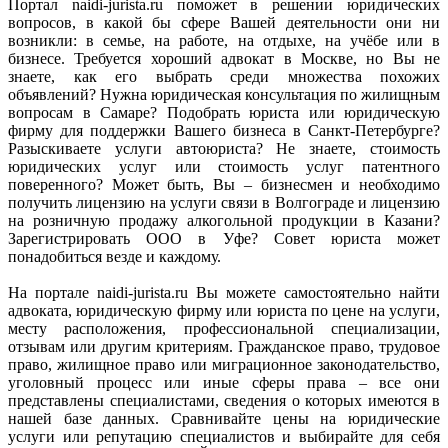
Портал naidi-jurista.ru поможет в решении юридических
вопросов, в какой бы сфере Вашей деятельности они ни
возникли: в семье, на работе, на отдыхе, на учёбе или в
бизнесе. Требуется хороший адвокат в Москве, но Вы не
знаете, как его выбрать среди множества похожих
объявлений? Нужна юридическая консультация по жилищным
вопросам в Самаре? Подобрать юриста или юридическую
фирму для поддержки Вашего бизнеса в Санкт-Петербурге?
Разыскиваете услуги автоюриста? Не знаете, стоимость
юридических услуг или стоимость услуг патентного
поверенного? Может быть, Вы – бизнесмен и необходимо
получить лицензию на услуги связи в Волгограде и лицензию
на розничную продажу алкогольной продукции в Казани?
Зарегистрировать ООО в Уфе? Совет юриста может
понадобиться везде и каждому.
На портале naidi-jurista.ru Вы можете самостоятельно найти
адвоката, юридическую фирму или юриста по цене на услуги,
месту расположения, профессиональной специализации,
отзывам или другим критериям. Гражданское право, трудовое
право, жилищное право или миграционное законодательство,
уголовный процесс или иные сферы права – все они
представлены специалистами, сведения о которых имеются в
нашей базе данных. Сравнивайте цены на юридические
услуги или репутацию специалистов и выбирайте для себя