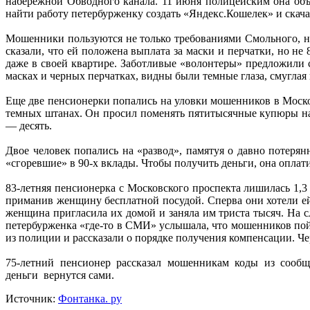
набережной Обводного канала. 11 июня полицейским она объ
найти работу петербурженку создать «Яндекс.Кошелек» и скач
Мошенники пользуются не только требованиями Смольного, н
сказали, что ей положена выплата за маски и перчатки, но не
даже в своей квартире. Заботливые «волонтеры» предложили 
масках и черных перчатках, видны были темные глаза, смуглая
Еще две пенсионерки попались на уловки мошенников в Моско
темных штанах. Он просил поменять пятитысячные купюры на 
— десять.
Двое человек попались на «развод», памятуя о давно потеря
«сгоревшие» в 90-х вклады. Чтобы получить деньги, она оплат
83-летняя пенсионерка с Московского проспекта лишилась 1,3 
приманив женщину бесплатной посудой. Сперва они хотели ей е
женщина пригласила их домой и заняла им триста тысяч. На 
петербурженка «где-то в СМИ» услышала, что мошенников пойм
из полиции и рассказали о порядке получения компенсации. Чер
75-летний пенсионер рассказал мошенникам коды из сообще
деньги вернутся сами.
Источник:
Фонтанка. ру