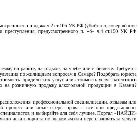
тренного п.п.«д,ж» ч.2 ст.105 УК РФ (убийство, совершённое
 преступления, предусмотренного п. «б» ч.4 ст.150 УК РФ
мье, на работе, на отдыхе, на учёбе или в бизнесе. Требуется
нсультация по жилищным вопросам в Самаре? Подобрать юриста
тоимость юридических услуг или стоимость услуг патентного
ию на розничную продажу алкогольной продукции в Казани?
ту расположения, профессиональной специализации, отзывам или
ный процесс или иные сферы права – все они представлены
 специалистов и выбирайте для себя лучшее. Портал «НАЙДИ-
жно искать юриста по знакомым или переплачивать за услуги