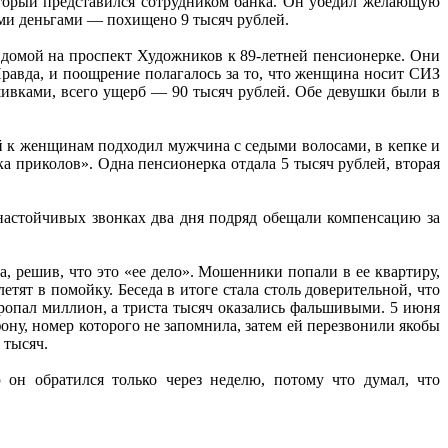
оторый представился сотрудником банка. Он убедил желающую
ими деньгами — похищено 9 тысяч рублей.
домой на проспект Художников к 89-летней пенсионерке. Они
 Правда, и поощрение полагалось за то, что женщина носит СИЗ
шивками, всего ущерб — 90 тысяч рублей. Обе девушки были в
й к женщинам подходил мужчина с седыми волосами, в кепке и
 приколов». Одна пенсионерка отдала 5 тысяч рублей, вторая
 настойчивых звонках два дня подряд обещали компенсацию за
а, решив, что это «ее дело». Мошенники попали в ее квартиру,
тят в помойку. Беседа в итоге стала столь доверительной, что
ропал миллион, а триста тысяч оказались фальшивыми. 5 июня
ну, номер которого не запомнила, затем ей перезвонили якобы
 тысяч.
он обратился только через неделю, потому что думал, что