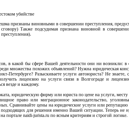
естоком убийстве
нешма признаны виновными в совершении преступления, предусмо
сговору) Также подсудимая признана виновной в совершении
 преступления).
сов, в какой бы сфере Вашей деятельности они ни возникли: в се
ь среди множества похожих объявлений? Нужна юридическая ко
кт-Петербурге? Разыскиваете услуги автоюриста? Не знаете, с
олучить лицензию на услуги связи в Волгограде и лиценз
я везде и каждому.
адвоката, юридическую фирму или юриста по цене на услуги, мес
илищное право или миграционное законодательство, уголов
анных. Сравнивайте цены на юридические услуги или репутацию
подходящих для решения именно Вашей ситуации. Теперь не ну
а портале naidi-jurista.ru по ясным критериям и строгой логике.