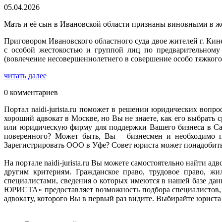
05.04.2026
Мать и её сын в Ивановской области признаны виновными в ж
Приговором Ивановского областного суда двое жителей г. Ки
с особой жестокостью и группой лиц по предварительному 
(вовлечение несовершеннолетнего в совершение особо тяжкого
читать далее
0 комментариев
Портал naidi-jurista.ru поможет в решении юридических вопро
хороший адвокат в Москве, но Вы не знаете, как его выбрат
или юридическую фирму для поддержки Вашего бизнеса в Сан
поверенного? Может быть, Вы – бизнесмен и необходимо п
Зарегистрировать ООО в Уфе? Совет юриста может понадобитьс
На портале naidi-jurista.ru Вы можете самостоятельно найти 
другим критериям. Гражданское право, трудовое право, ж
специалистами, сведения о которых имеются в нашей базе д
ЮРИСТА» предоставляет возможность подбора специалистов, 
адвокату, которого Вы в первый раз видите. Выбирайте юриста н