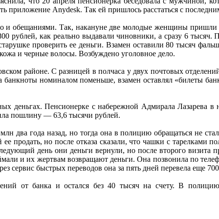
яснила, что 20 апреля пенсионерка беседовала с мужчиной, к
ать приложение Anydesk. Так ей пришлось расстаться с последн
о и обещаниями. Так, накануне две молодые женщины пришли 
 800 рублей, как реально выдавали чиновники, а сразу 6 тысяч.
старушке проверить ее деньги. Взамен оставили 80 тысяч фаль
 кожа и черные волосы. Возбуждено уголовное дело.
вском районе. С разницей в полчаса у двух почтовых отделени
банкноты номиналом поменьше, взамен оставлял «билеты банка
нных деньгах. Пенсионерке с набережной Адмирала Лазарева в
ила пошлину — 63,6 тысячи рублей.
млн два года назад, но тогда она в полицию обращаться не стал
е продать, но после отказа сказали, что чашки с тарелками поле
следующий день они деньги вернули, но после второго визита п
али и их жертвам возвращают деньги. Она позвонила по телефо
ез сервис быстрых переводов она за пять дней перевела еще 700
ний от банка и остался без 40 тысяч на счету. В полицию 