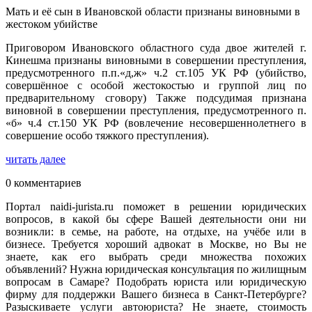
Мать и её сын в Ивановской области признаны виновными в
жестоком убийстве
Приговором Ивановского областного суда двое жителей г.
Кинешма признаны виновными в совершении преступления,
предусмотренного п.п.«д,ж» ч.2 ст.105 УК РФ (убийство,
совершённое с особой жестокостью и группой лиц по
предварительному сговору) Также подсудимая признана
виновной в совершении преступления, предусмотренного п.
«б» ч.4 ст.150 УК РФ (вовлечение несовершеннолетнего в
совершение особо тяжкого преступления).
читать далее
0 комментариев
Портал naidi-jurista.ru поможет в решении юридических
вопросов, в какой бы сфере Вашей деятельности они ни
возникли: в семье, на работе, на отдыхе, на учёбе или в
бизнесе. Требуется хороший адвокат в Москве, но Вы не
знаете, как его выбрать среди множества похожих
объявлений? Нужна юридическая консультация по жилищным
вопросам в Самаре? Подобрать юриста или юридическую
фирму для поддержки Вашего бизнеса в Санкт-Петербурге?
Разыскиваете услуги автоюриста? Не знаете, стоимость