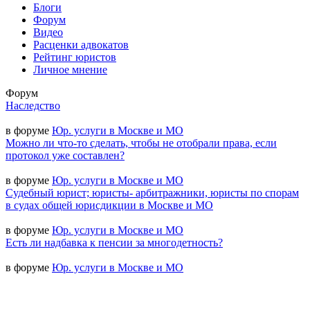
Блоги
Форум
Видео
Расценки адвокатов
Рейтинг юристов
Личное мнение
Форум
Наследство
в форуме
Юр. услуги в Москве и МО
Можно ли что-то сделать, чтобы не отобрали права, если
протокол уже составлен?
в форуме
Юр. услуги в Москве и МО
Судебный юрист; юристы- арбитражники, юристы по спорам
в судах общей юрисдикции в Москве и МО
в форуме
Юр. услуги в Москве и МО
Есть ли надбавка к пенсии за многодетность?
в форуме
Юр. услуги в Москве и МО