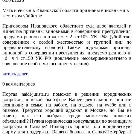
05.04.2026
Мать и её сын в Ивановской области признаны виновными в
жестоком убийстве
Приговором Ивановского областного суда двое жителей г.
Кинешма признаны виновными в совершении преступления,
предусмотренного п.п.«д,ж» ч.2 ст.105 УК РФ (убийство,
совершённое с особой жестокостью и группой лиц по
предварительному сговору) Также подсудимая признана
виновной в совершении преступления, предусмотренного п.
«б» ч.4 ст.150 УК РФ (вовлечение несовершеннолетнего в
совершение особо тяжкого преступления).
читать далее
0 комментариев
Портал naidi-jurista.ru поможет в решении юридических
вопросов, в какой бы сфере Вашей деятельности они ни
возникли: в семье, на работе, на отдыхе, на учёбе или в
бизнесе. Требуется хороший адвокат в Москве, но Вы не
знаете, как его выбрать среди множества похожих
объявлений? Нужна юридическая консультация по жилищным
вопросам в Самаре? Подобрать юриста или юридическую
фирму для поддержки Вашего бизнеса в Санкт-Петербурге?