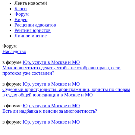
Лента новостей
Блоги
Форум
Видео
Расценки адвокатов
Рейтинг юристов
Личное мнение
Форум
Наследство
в форуме
Юр. услуги в Москве и МО
Можно ли что-то сделать, чтобы не отобрали права, если
протокол уже составлен?
в форуме
Юр. услуги в Москве и МО
Судебный юрист; юристы- арбитражники, юристы по спорам
в судах общей юрисдикции в Москве и МО
в форуме
Юр. услуги в Москве и МО
Есть ли надбавка к пенсии за многодетность?
в форуме
Юр. услуги в Москве и МО