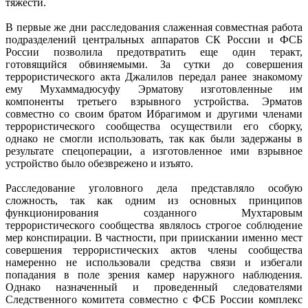
тяжести.
В первые же дни расследования слаженная совместная работа
подразделений центральных аппаратов СК России и ФСБ
России позволила предотвратить еще один теракт,
готовящийся обвиняемыми. За сутки до совершения
террористического акта Джалилов передал ранее знакомому
ему Мухаммадюсуфу Эрматову изготовленные им
компоненты третьего взрывного устройства. Эрматов
совместно со своим братом Ибрагимом и другими членами
террористического сообщества осуществили его сборку,
однако не смогли использовать, так как были задержаны в
результате спецоперации, а изготовленное ими взрывное
устройство было обезврежено и изъято.
Расследование уголовного дела представляло особую
сложность, так как одним из основных принципов
функционирования созданного Мухтаровым
террористического сообщества являлось строгое соблюдение
мер конспирации. В частности, при приискании именно мест
совершения террористических актов члены сообщества
намеренно не использовали средства связи и избегали
попадания в поле зрения камер наружного наблюдения.
Однако назначенный и проведенный следователями
Следственного комитета совместно с ФСБ России комплекс