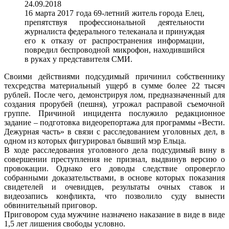
24.09.2018
16 марта 2017 года 69-летний житель города Елец,
препятствуя профессиональной деятельности
журналиста федерального телеканала и принуждая
его к отказу от распространения информации,
повредил беспроводной микрофон, находившийся
в руках у представителя СМИ.
Своими действиями подсудимый причинил собственнику
техсредства материальный ущерб в сумме более 22 тысяч
рублей. После чего, демонстрируя лом, предназначенный для
создания прорубей (пешня), угрожал расправой съемочной
группе. Причиной инцидента послужило редакционное
задание – подготовка видеорепортажа для программы «Вести.
Дежурная часть» в связи с расследованием уголовных дел, в
одном из которых фигурировал бывший мэр Ельца.
В ходе расследования уголовного дела подсудимый вину в
совершении преступления не признал, выдвинув версию о
провокации. Однако его доводы следствие опровергло
собранными доказательствами, в основе которых показания
свидетелей и очевидцев, результаты очных ставок и
видеозапись конфликта, что позволило суду вынести
обвинительный приговор.
Приговором суда мужчине назначено наказание в виде в виде
1,5 лет лишения свободы условно.