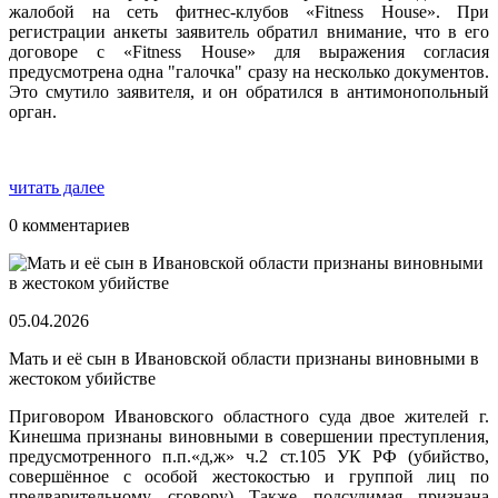
жалобой на сеть фитнес-клубов «Fitness House». При
регистрации анкеты заявитель обратил внимание, что в его
договоре с «Fitness House» для выражения согласия
предусмотрена одна "галочка" сразу на несколько документов.
Это смутило заявителя, и он обратился в антимонопольный
орган.
читать далее
0 комментариев
05.04.2026
Мать и её сын в Ивановской области признаны виновными в
жестоком убийстве
Приговором Ивановского областного суда двое жителей г.
Кинешма признаны виновными в совершении преступления,
предусмотренного п.п.«д,ж» ч.2 ст.105 УК РФ (убийство,
совершённое с особой жестокостью и группой лиц по
предварительному сговору) Также подсудимая признана