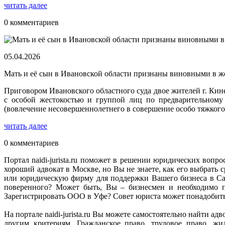
читать далее
0 комментариев
05.04.2026
Мать и её сын в Ивановской области признаны виновными в ж
Приговором Ивановского областного суда двое жителей г. Ки
с особой жестокостью и группой лиц по предварительному 
(вовлечение несовершеннолетнего в совершение особо тяжкого
читать далее
0 комментариев
Портал naidi-jurista.ru поможет в решении юридических вопро
хороший адвокат в Москве, но Вы не знаете, как его выбрат
или юридическую фирму для поддержки Вашего бизнеса в Сан
поверенного? Может быть, Вы – бизнесмен и необходимо п
Зарегистрировать ООО в Уфе? Совет юриста может понадобитьс
На портале naidi-jurista.ru Вы можете самостоятельно найти 
другим критериям. Гражданское право, трудовое право, ж