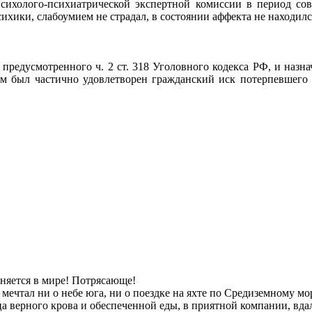
сихолого-психиатрической экспертной комиссии в период со
ики, слабоумием не страдал, в состоянии аффекта не находился
редусмотренного ч. 2 ст. 318 Уголовного кодекса РФ, и назнач
м был частично удовлетворен гражданский иск потерпевшего 
еняется в мире! Потрясающе!
тал ни о небе юга, ни о поездке на яхте по Средиземному мор
ца верного крова и обеспеченной еды, в приятной компании, вдал