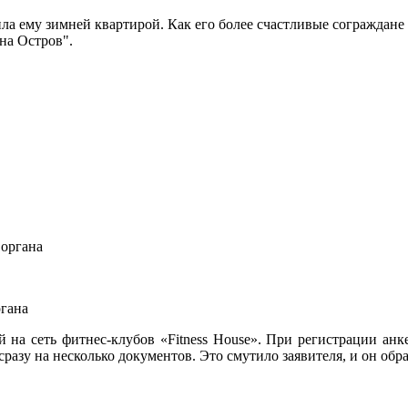
ему зимней квартирой. Как его более счастливые сограждане п
на Остров".
ргана
а сеть фитнес-клубов «Fitness House». При регистрации анкет
сразу на несколько документов. Это смутило заявителя, и он об