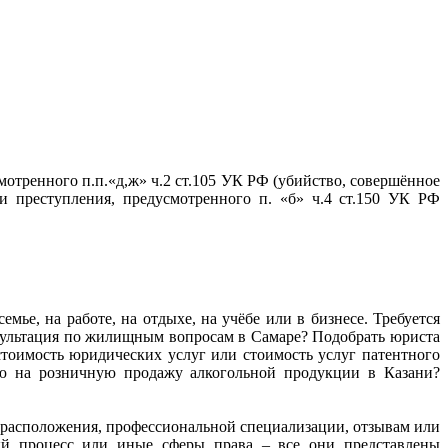
тренного п.п.«д,ж» ч.2 ст.105 УК РФ (убийство, совершённое
 преступления, предусмотренного п. «б» ч.4 ст.150 УК РФ
мье, на работе, на отдыхе, на учёбе или в бизнесе. Требуется
нсультация по жилищным вопросам в Самаре? Подобрать юриста
тоимость юридических услуг или стоимость услуг патентного
ию на розничную продажу алкогольной продукции в Казани?
ту расположения, профессиональной специализации, отзывам или
ный процесс или иные сферы права – все они представлены