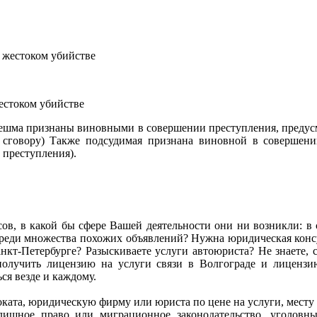
естоком убийстве
нешма признаны виновными в совершении преступления, предусмо
сговору) Также подсудимая признана виновной в совершении
 преступления).
сов, в какой бы сфере Вашей деятельности они ни возникли: в се
ь среди множества похожих объявлений? Нужна юридическая ко
кт-Петербурге? Разыскиваете услуги автоюриста? Не знаете, с
олучить лицензию на услуги связи в Волгограде и лиценз
я везде и каждому.
адвоката, юридическую фирму или юриста по цене на услуги, мес
илищное право или миграционное законодательство, уголов