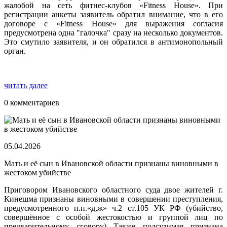
жалобой на сеть фитнес-клубов «Fitness House». При
регистрации анкеты заявитель обратил внимание, что в его
договоре с «Fitness House» для выражения согласия
предусмотрена одна "галочка" сразу на несколько документов.
Это смутило заявителя, и он обратился в антимонопольный
орган.
читать далее
0 комментариев
05.04.2026
Мать и её сын в Ивановской области признаны виновными в
жестоком убийстве
Приговором Ивановского областного суда двое жителей г.
Кинешма признаны виновными в совершении преступления,
предусмотренного п.п.«д,ж» ч.2 ст.105 УК РФ (убийство,
совершённое с особой жестокостью и группой лиц по
предварительному сговору) Также подсудимая признана