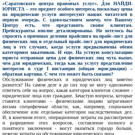
«Саратовского центра правовых услуг». Для НАЙДИ-
ЮРИСТА – это предмет особого интереса, поскольку цены
на юридические услуги интересуют наших читателей в
первую очередь. С удовольствием замечу, что Вашему
Центру есть, что представить своим клиентам.
Прейскуранты вполне детализированы. Но хотелось бы
спросить о причинах деления прайсинга на прайс-лист для
физических лиц и отдельный прайс-лист для юридических
лиц в тех случаях, когда услуги предназначены обеим
категориям заказчиков. И еще. На устную консультацию
юриста отправная цена для физических лиц чуть выше,
чем для юридических, тогда как на услугу представление
интересов в суде I инстанции (общая юрисдикция) –
обратная картина. С чем это может быть связано?
Обслуживание физических и юридических лиц заметно
разнится? На самом деле я до сих пор не могу однозначно
ответить себе на вопрос, какая категория клиентов сложнее -
юридические лица или граждане. Зачастую вопросы, которые
ставятся клиентами – физическими лицами затрагивают
весьма специфичные области, как, например, социальное
обеспечение или отдельные категории наследственных дел.
И, в конечном итоге, операционные затраты на рассмотрение
и разрешение этих вопросов, составление полного и
понятного заключения - могут оказаться гораздо больше,
нежели затраты на обслуживание юридического лица.