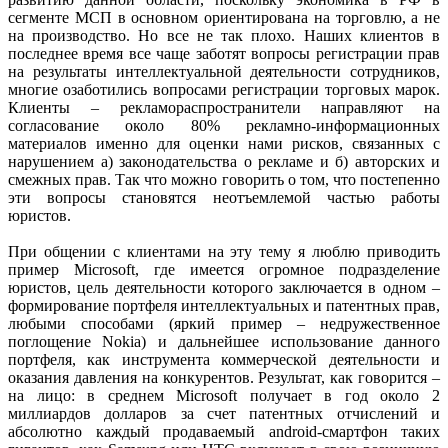
сегменте МСП в основном ориентирована на торговлю, а не
на производство. Но все не так плохо. Наших клиентов в
последнее время все чаще заботят вопросы регистрации прав
на результаты интеллектуальной деятельности сотрудников,
многие озаботились вопросами регистрации торговых марок.
Клиенты – рекламораспространители направляют на
согласование около 80% рекламно-информационных
материалов именно для оценки нами рисков, связанных с
нарушением а) законодательства о рекламе и б) авторских и
смежных прав. Так что можно говорить о том, что постепенно
эти вопросы становятся неотъемлемой частью работы
юристов.
При общении с клиентами на эту тему я люблю приводить
пример Microsoft, где имеется огромное подразделение
юристов, цель деятельности которого заключается в одном –
формирование портфеля интеллектуальных и патентных прав,
любыми способами (яркий пример – недружественное
поглощение Nokia) и дальнейшее использование данного
портфеля, как инструмента коммерческой деятельности и
оказания давления на конкурентов. Результат, как говорится –
на лицо: в среднем Microsoft получает в год около 2
миллиардов долларов за счет патентных отчислений и
абсолютно каждый продаваемый android-смартфон таких