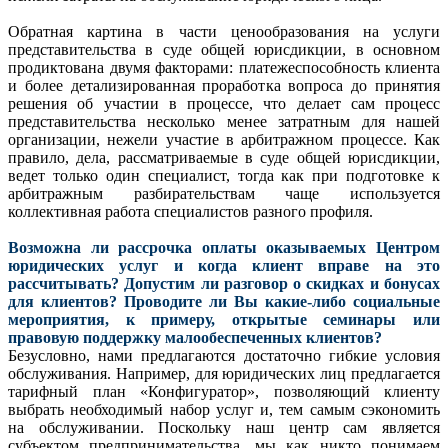
Обратная картина в части ценообразования на услуги
представительства в суде общей юрисдикции, в основном
продиктована двумя факторами: платежеспособность клиента
и более детализированная проработка вопроса до принятия
решения об участии в процессе, что делает сам процесс
представительства несколько менее затратным для нашей
организации, нежели участие в арбитражном процессе. Как
правило, дела, рассматриваемые в суде общей юрисдикции,
ведет только один специалист, тогда как при подготовке к
арбитражным разбирательствам чаще используется
коллективная работа специалистов разного профиля.
Возможна ли рассрочка оплаты оказываемых Центром
юридических услуг и когда клиент вправе на это
рассчитывать? Допустим ли разговор о скидках и бонусах
для клиентов? Проводите ли Вы какие-либо социальные
мероприятия, к примеру, открытые семинары или
правовую поддержку малообеспеченных клиентов?
Безусловно, нами предлагаются достаточно гибкие условия
обслуживания. Например, для юридических лиц предлагается
тарифный план «Конфигуратор», позволяющий клиенту
выбрать необходимый набор услуг и, тем самым сэкономить
на обслуживании. Поскольку наш центр сам является
субъектом предпринимательства, мы как никто понимаем