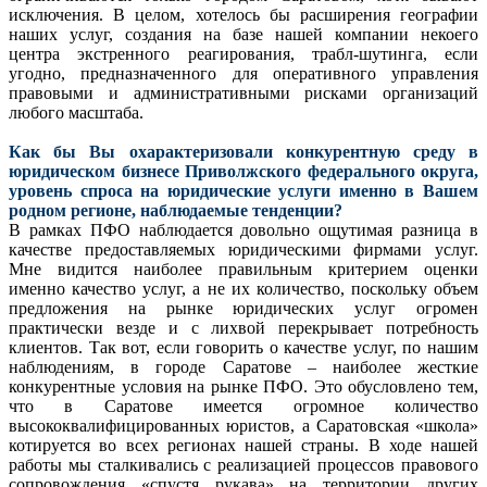
исключения. В целом, хотелось бы расширения географии
наших услуг, создания на базе нашей компании некоего
центра экстренного реагирования, трабл-шутинга, если
угодно, предназначенного для оперативного управления
правовыми и административными рисками организаций
любого масштаба.
Как бы Вы охарактеризовали конкурентную среду в
юридическом бизнесе Приволжского федерального округа,
уровень спроса на юридические услуги именно в Вашем
родном регионе, наблюдаемые тенденции?
В рамках ПФО наблюдается довольно ощутимая разница в
качестве предоставляемых юридическими фирмами услуг.
Мне видится наиболее правильным критерием оценки
именно качество услуг, а не их количество, поскольку объем
предложения на рынке юридических услуг огромен
практически везде и с лихвой перекрывает потребность
клиентов. Так вот, если говорить о качестве услуг, по нашим
наблюдениям, в городе Саратове – наиболее жесткие
конкурентные условия на рынке ПФО. Это обусловлено тем,
что в Саратове имеется огромное количество
высококвалифицированных юристов, а Саратовская «школа»
котируется во всех регионах нашей страны. В ходе нашей
работы мы сталкивались с реализацией процессов правового
сопровождения «спустя рукава» на территории других