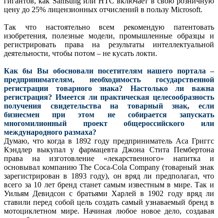
гигантов, как Samsung или HTC включает в свою розничную
цену до 25% лицензионных отчислений в пользу Microsoft.
Так что настоятельно всем рекомендую патентовать
изобретения, полезные модели, промышленные образцы и
регистрировать права на результаты интеллектуальной
деятельности, чтобы потом – не кусать локти.
Как бы Вы обосновали посетителям нашего портала –
предпринимателям, необходимость государственной
регистрации товарного знака? Настолько ли важна
регистрация? Имеется ли практическая целесообразность
получения свидетельства на товарный знак, если
бизнесмен при этом не собирается запускать
многомилионный проект общероссийского или
международного размаха?
Думаю, что когда в 1892 году предприниматель Аса Григгс
Кэндлер выкупал у фармацевта Джона Стита Пембертона
права на изготовление «лекарственного» напитка и
основывал компанию The Coca-Cola Company (товарный знак
зарегистрирован в 1893 году), он вряд ли предполагал, что
всего за 10 лет бренд станет самым известным в мире. Так и
Уильям Девидсон с братьями Харлей в 1902 году вряд ли
ставили перед собой цель создать самый узнаваемый бренд в
мотоциклетном мире. Начиная любое новое дело, создавая