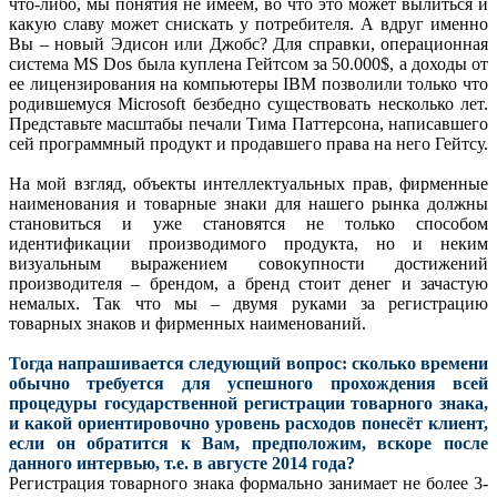
что-либо, мы понятия не имеем, во что это может вылиться и
какую славу может снискать у потребителя. А вдруг именно
Вы – новый Эдисон или Джобс? Для справки, операционная
система MS Dos была куплена Гейтсом за 50.000$, а доходы от
ее лицензирования на компьютеры IBM позволили только что
родившемуся Microsoft безбедно существовать несколько лет.
Представьте масштабы печали Тима Паттерсона, написавшего
сей программный продукт и продавшего права на него Гейтсу.
На мой взгляд, объекты интеллектуальных прав, фирменные
наименования и товарные знаки для нашего рынка должны
становиться и уже становятся не только способом
идентификации производимого продукта, но и неким
визуальным выражением совокупности достижений
производителя – брендом, а бренд стоит денег и зачастую
немалых. Так что мы – двумя руками за регистрацию
товарных знаков и фирменных наименований.
Тогда напрашивается следующий вопрос: сколько времени
обычно требуется для успешного прохождения всей
процедуры государственной регистрации товарного знака,
и какой ориентировочно уровень расходов понесёт клиент,
если он обратится к Вам, предположим, вскоре после
данного интервью, т.е. в августе 2014 года?
Регистрация товарного знака формально занимает не более 3-