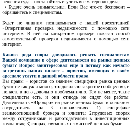
решения суда – постарайтесь изучить все материалы дела;
• Будьте очень внимательны. Если Вас что-то беспокоит –
обращайтесь к специалистам.
Будет не лишним познакомиться с нашей презентацией
«Оперативная проверка недвижимости с помощью сети
интернет». В ней на конкретном примере показан способ
самостоятельной проверки недвижимости с помощью сети
интернет.
Какого рода споры доводилось решать специалистам
Вашей компании в сфере деятельности на рынке ценных
бумаг? Вопрос заинтересовал ещё и потому как нечасто
встретишь наших коллег - юристов, имеющих в своём
арсенале услуги в данной области права.
Вы правы – юристов со знанием специфики рынка ценных
бумаг не так уж и много, это довольно закрытое сообщество, и
попасть в него довольно проблематично. Тем не менее, такие
специалисты есть, и они отнюдь не сидят без работы.
Деятельность «Юрбюро» на рынке ценных бумаг в основном
сосредоточена на 3 направлениях: 1) специфике
взаимоотношений брокера и клиента; 2)трудовых спорах
между сотрудниками и работодателями в инвестиционных
компаниях; 3) спорах, связанных с эмиссией ценных бумаг.