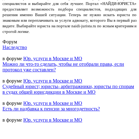
специалистов и выбирайте для себя лучшее. Портал «НАЙДИ-ЮРИСТА»
предоставляет возможность подбора специалистов, подходящих для
решения именно Вашей ситуации. Теперь не нужно искать юриста по
знакомым или переплачивать за услуги адвокату, которого Вы в первый раз
видите. Выбирайте юриста на портале naidi-jurista.ru по ясным критериям и
строгой логике.
Форум
Наследство
в форуме
Юр. услуги в Москве и МО
Можно ли что-то сделать, чтобы не отобрали права, если
протокол уже составлен?
в форуме
Юр. услуги в Москве и МО
Судебный юрист; юристы- арбитражники, юристы по спорам
в судах общей юрисдикции в Москве и МО
в форуме
Юр. услуги в Москве и МО
Есть ли надбавка к пенсии за многодетность?
в форуме
Юр. услуги в Москве и МО