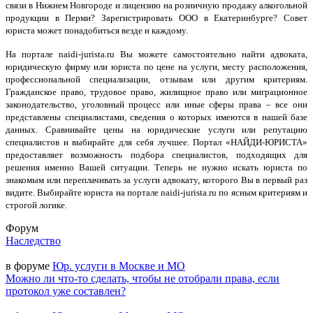
связи в Нижнем Новгороде и лицензию на розничную продажу алкогольной
продукции в Перми? Зарегистрировать ООО в Екатеринбурге? Совет
юриста может понадобиться везде и каждому.
На портале naidi-jurista.ru Вы можете самостоятельно найти адвоката,
юридическую фирму или юриста по цене на услуги, месту расположения,
профессиональной специализации, отзывам или другим критериям.
Гражданское право, трудовое право, жилищное право или миграционное
законодательство, уголовный процесс или иные сферы права – все они
представлены специалистами, сведения о которых имеются в нашей базе
данных. Сравнивайте цены на юридические услуги или репутацию
специалистов и выбирайте для себя лучшее. Портал «НАЙДИ-ЮРИСТА»
предоставляет возможность подбора специалистов, подходящих для
решения именно Вашей ситуации. Теперь не нужно искать юриста по
знакомым или переплачивать за услуги адвокату, которого Вы в первый раз
видите. Выбирайте юриста на портале naidi-jurista.ru по ясным критериям и
строгой логике.
Форум
Наследство
в форуме
Юр. услуги в Москве и МО
Можно ли что-то сделать, чтобы не отобрали права, если
протокол уже составлен?