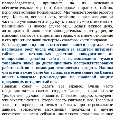
правообладателей, принимает на их основании
обеспечительные меры о блокировке пиратских сайтов,
исполняет которые Роскомнадзор. Мы удовлетворены работой
суда. Конечно, вопросы есть, особенно в организационной
части, но учитывая его загрузку, к этому нужно относиться с
пониманием. В любом случае МГС делает важное дело,
антипиратский закон - это законодательная конструкция, не
имеющая аналогов в мире, и мы горды, что имеем отношение
к его принятию: наши эксперты - соавторы части поправок.
В последние год по статистике нашего портала мы
наблюдаем рост числа обращений за защитой интернет-
сайтов от незаконных действий конкурентов: от
копирования дизайна сайта и использования чужого
товарного знака до дистанционного воспрепятствования
работе сайтов с помощью технических средств. Нашим
читателя важно было бы услышать основанные на Вашем
опыте ключевые рекомендации по правовой защите
продающих интернет-сайтов.
Главный совет - делать все заранее. Очень часто
предприниматели сначала создают бизнес, а когда он уже
"раскручен", думают о защите. И бывает поздно: конкурент
уже захватил активы. Второй совет- учитывать всё. Товарный
знак это хорошо, но нельзя забывать про персональные
данные, возрастную маркировку продукции и другие
регуляторные риски, сейчас к ним у государства повышенное