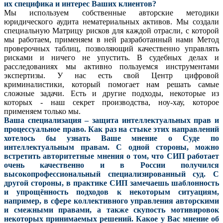
их специфика и интерес Ваших клиентов?
Мы используем собственные авторские методики
юридического аудита нематериальных активов. Мы создали
специальную Матрицу рисков для каждой отрасли, с которой
мы работаем, применяем в ней разработанный нами Метод
проверочных таблиц, позволяющий качественно управлять
рисками и ничего не упустить. В судебных делах и
расследованиях мы активно пользуемся инструментами
экспертизы. У нас есть свой Центр цифровой
криминалистики, который помогает нам решать самые
сложные задачи. Есть и другие подходы, некоторые из
которых - наш секрет производства, ноу-хау, которое
применяем только мы.
Ваша специализация – защита интеллектуальных прав и
процессуальное право. Как раз на стыке этих направлений
хотелось бы узнать Ваше мнение о Суде по
интеллектуальным правам. С одной стороны, можно
встретить авторитетные мнения о том, что СИП работает
очень качественно и в России получился
высокопрофессиональный специализированный суд. С
другой стороны, в практике СИП замечаешь шаблонность
и упрощённость подходов к некоторым ситуациям,
например, в сфере коллективного управления авторскими
и смежными правами, а также скупость мотивировок
некоторых принимаемых решений. Какое у Вас мнение об