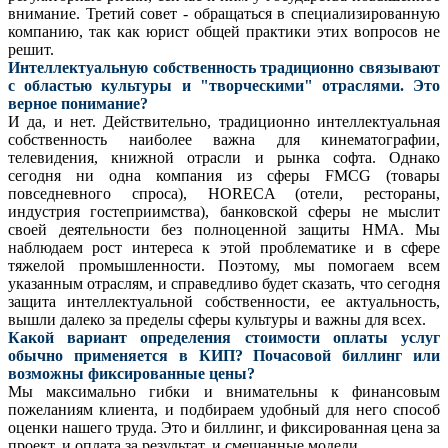
внимание. Третий совет - обращаться в специализированную
компанию, так как юрист общей практики этих вопросов не
решит.
Интеллектуальную собственность традиционно связывают
с областью культуры и "творческими" отраслями. Это
верное понимание?
И да, и нет. Действительно, традиционно интеллектуальная
собственность наиболее важна для кинематографии,
телевидения, книжной отрасли и рынка софта. Однако
сегодня ни одна компания из сферы FMCG (товары
повседневного спроса), HORECA (отели, рестораны,
индустрия гостеприимства), банковской сферы не мыслит
своей деятельности без полноценной защиты НМА. Мы
наблюдаем рост интереса к этой проблематике и в сфере
тяжелой промышленности. Поэтому, мы помогаем всем
указанным отраслям, и справедливо будет сказать, что сегодня
защита интеллектуальной собственности, ее актуальность,
вышли далеко за пределы сферы культуры и важны для всех.
Какой вариант определения стоимости оплаты услуг
обычно применяется в КИП? Почасовой биллинг или
возможны фиксированные цены?
Мы максимально гибки и внимательны к финансовым
пожеланиям клиента, и подбираем удобный для него способ
оценки нашего труда. Это и биллинг, и фиксированная цена за
проект, и оплата за результат, и смешанные модели.