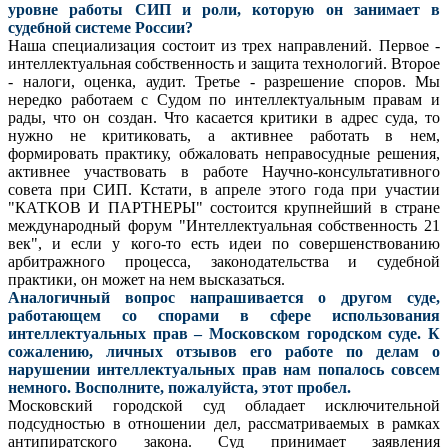
уровне работы СИП и роли, которую он занимает в
судебной системе России?
Наша специализация состоит из трех направлений. Первое -
интеллектуальная собственность и защита технологий. Второе
- налоги, оценка, аудит. Третье - разрешение споров. Мы
нередко работаем с Судом по интеллектуальным правам и
рады, что он создан. Что касается критики в адрес суда, то
нужно не критиковать, а активнее работать в нем,
формировать практику, обжаловать неправосудные решения,
активнее участвовать в работе Научно-консультативного
совета при СИП. Кстати, в апреле этого года при участии
"КАТКОВ И ПАРТНЕРЫ" состоится крупнейший в стране
международный форум "Интеллектуальная собственность 21
век", и если у кого-то есть идеи по совершенствованию
арбитражного процесса, законодательства и судебной
практики, он может на нем высказаться.
Аналогичный вопрос напрашивается о другом суде,
работающем со спорами в сфере использования
интеллектуальных прав – Московском городском суде. К
сожалению, личных отзывов его работе по делам о
нарушении интеллектуальных прав нам попалось совсем
немного. Восполните, пожалуйста, этот пробел.
Московский городской суд обладает исключительной
подсудностью в отношении дел, рассматриваемых в рамках
антипиратского закона. Суд принимает заявления