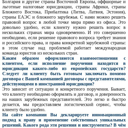
Болгария и другие страны Восточной Европы, оффшорные и
льготные налоговые юрисдикции, страны Африки, страны
Ближнего Востока, Прибалтика (Литва, Латвия, Эстония),
страны ЕАЭС и ближнего зарубежья. С нами можно решить
правовой вопрос в любой точке мира прямо из офиса. Это
довольно удобно, если клиенту нужно решить вопрос в
нескольких странах мира одновременно. И это совершенно
необходимо, если решение правового вопроса требует знания
и российского права, и права конкретной зарубежной страны:
в этом случае над проблемой работает международная
команда юристов из нескольких стран.
Каким образом оформляются взаимоотношения с
клиентом, если исполнение поручения находится в
юрисдикции какого-либо из европейских государств?
Следует ли клиенту быть готовым заключать помимо
договора с Вашей компанией договоры с представителями,
действующими в иностранной юрисдикции?
Это зависит от ситуации и конкретного поручения. Бывает,
что клиенту необходимо оформлять и договор, и доверенность
на наших зарубежных представителей. Это легко и быстро
делается, мы предоставляем логистический сервис, чтобы
клиенту было удобно.
На сайте компании Вы декларируете инновационный
подход к праву и применение собственных уникальных
решений. Какого рода эти решения и инструменты? В чём