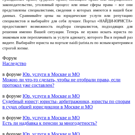
законодательство, уголовный процесс или иные сферы права – все они
представлены специалистами, сведения о которых имеются в нашей базе
данных. Сравнивайте цены на юридические услуги или репутацию
специалистов и выбирайте для себя лучшее. Портал «НАЙДИ-ЮРИСТА»
предоставляет возможность подбора специалистов, подходящих для
решения именно Вашей ситуации. Теперь не нужно искать юриста по
знакомым или переплачивать за услуги адвокату, которого Вы в первый раз
видите. Выбирайте юриста на портале naidi-jurista.ru по ясным критериям и
строгой логике.
Форум
Наследство
в форуме
Юр. услуги в Москве и МО
Можно ли что-то сделать, чтобы не отобрали права, если
протокол уже составлен?
в форуме
Юр. услуги в Москве и МО
Судебный юрист; юристы- арбитражники, юристы по спорам
в судах общей юрисдикции в Москве и МО
в форуме
Юр. услуги в Москве и МО
Есть ли надбавка к пенсии за многодетность?
в форуме
Юр. услуги в Москве и МО