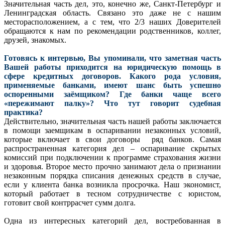
Значительная часть дел, это, конечно же, Санкт-Петербург и
Ленинградская область. Связано это даже не с нашим
месторасположением, а с тем, что 2/3 наших Доверителей
обращаются к нам по рекомендации родственников, коллег,
друзей, знакомых.
Готовясь к интервью, Вы упоминали, что заметная часть
Вашей работы приходится на юридическую помощь в
сфере кредитных договоров. Какого рода условия,
применяемые банками, имеют шанс быть успешно
оспоренными заёмщиком? Где банки чаще всего
«пережимают палку»? Что тут говорит судебная
практика?
Действительно, значительная часть нашей работы заключается
в помощи заемщикам в оспаривании незаконных условий,
которые включает в свои договоры ряд банков. Самая
распространенная категория дел – оспаривание скрытых
комиссий при подключении к программе страхования жизни
и здоровья. Второе место прочно занимают дела о признании
незаконным порядка списания денежных средств в случае,
если у клиента банка возникла просрочка. Наш экономист,
который работает в тесном сотрудничестве с юристом,
готовит свой контррасчет сумм долга.
Одна из интересных категорий дел, востребованная в