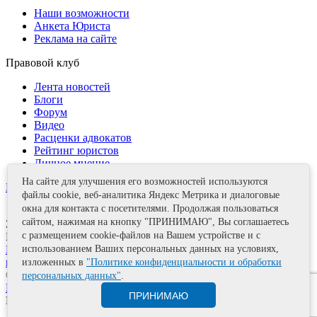
Наши возможности
Анкета Юриста
Реклама на сайте
Правовой клуб
Лента новостей
Блоги
Форум
Видео
Расценки адвокатов
Рейтинг юристов
Личное мнение
На сайте для улучшения его возможностей используются
Контакты
файлы cookie, веб-аналитика Яндекс Метрика и диалоговые
окна для контакта с посетителями. Продолжая пользоваться
сайтом, нажимая на кнопку "ПРИНИМАЮ", Вы соглашаетесь
Задать вопрос
с размещением cookie-файлов на Вашем устройстве и с
Поделиться
Политика информационной безопасности
Правила
использованием Ваших персональных данных на условиях,
использования материалов
изложенных в
"Политике конфиденциальности и обработки
© 2011—2026 А.Е. Мишушин
персональных данных"
.
Карта сайта
ПРИНИМАЮ
Разработка сайта
Artrix.ru