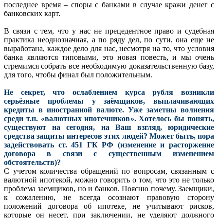
последнее время – споры с банками в случае кражи денег с
банковских карт.
В связи с тем, что у нас не прецедентное право и судебная
практика неоднозначная, а по ряду дел, по сути, она еще не
выработана, каждое дело для нас, несмотря на то, что условия
банка являются типовыми, это новая повесть, и мы очень
стремимся собрать все необходимую доказательственную базу,
для того, чтобы финал был положительным.
Не секрет, что ослаблением курса рубля возникли
серьёзные проблемы у заёмщиков, выплачивающих
кредиты в иностранной валюте. Уже заметны волнения
среди т.н. «валютных ипотечников». Хотелось бы понять,
существуют на сегодня, на Ваш взгляд, юридические
средства защиты интересов этих людей? Может быть, пора
задействовать ст. 451 ГК РФ (изменение и расторжение
договора в связи с существенным изменением
обстоятельств)?
С учетом количества обращений по вопросам, связанным с
валютной ипотекой, можно говорить о том, что это не только
проблема заемщиков, но и банков. Поясню почему. Заемщики,
к сожалению, не всегда осознают правовую сторону
положений договора об ипотеке, не учитывают рисков,
которые он несет, при заключении, не уделяют должного