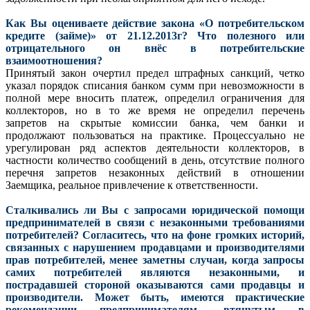
Как Вы оцениваете действие закона «О потребительском
кредите (займе)» от 21.12.2013г? Что полезного или
отрицательного он внёс в потребительские
взаимоотношения?
Принятый закон очертил предел штрафных санкций, четко
указал порядок списания банком сумм при невозможности в
полной мере вносить платеж, определил ограничения для
коллекторов, но в то же время не определил перечень
запретов на скрытые комиссии банка, чем банки и
продолжают пользоваться на практике. Процессуально не
урегулирован ряд аспектов деятельности коллекторов, в
частности количество сообщений в день, отсутствие полного
перечня запретов незаконных действий в отношении
Заемщика, реальное привлечение к ответственности.
Сталкивались ли Вы с запросами юридической помощи
предпринимателей в связи с незаконными требованиями
потребителей? Согласитесь, что на фоне громких историй,
связанных с нарушением продавцами и производителями
прав потребителей, менее заметны случаи, когда запросы
самих потребителей являются незаконными, и
пострадавшей стороной оказываются сами продавцы и
производители. Может быть, имеются практические
рекомендации предпринимателям, втянутым в