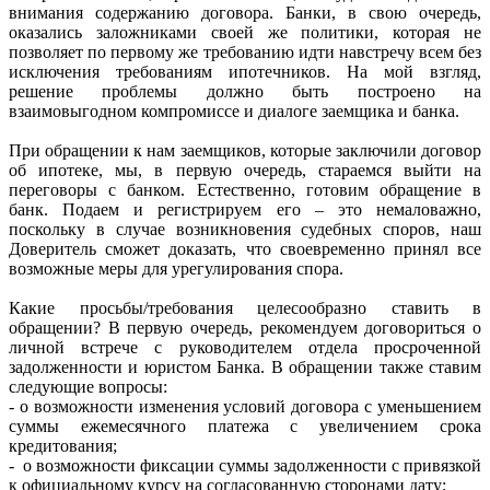
внимания содержанию договора. Банки, в свою очередь,
оказались заложниками своей же политики, которая не
позволяет по первому же требованию идти навстречу всем без
исключения требованиям ипотечников. На мой взгляд,
решение проблемы должно быть построено на
взаимовыгодном компромиссе и диалоге заемщика и банка.
При обращении к нам заемщиков, которые заключили договор
об ипотеке, мы, в первую очередь, стараемся выйти на
переговоры с банком. Естественно, готовим обращение в
банк. Подаем и регистрируем его – это немаловажно,
поскольку в случае возникновения судебных споров, наш
Доверитель сможет доказать, что своевременно принял все
возможные меры для урегулирования спора.
Какие просьбы/требования целесообразно ставить в
обращении? В первую очередь, рекомендуем договориться о
личной встрече с руководителем отдела просроченной
задолженности и юристом Банка. В обращении также ставим
следующие вопросы:
- о возможности изменения условий договора с уменьшением
суммы ежемесячного платежа с увеличением срока
кредитования;
- о возможности фиксации суммы задолженности с привязкой
к официальному курсу на согласованную сторонами дату;