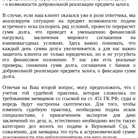
- о возможности добровольной реализации предмета залога.
В случае, если наш клиент оказался уже в роли ответчика, мы
анализируем ситуацию на предмет возможности подачи
встречного иска (оспорить ряд условий, провести перерасчет
сумм долга, что приведет к уменьшению финансовой
нагрузки), заключения мирового соглашения на
взаимовыгодных условиях. Здесь важно понимать, что
каждый день сумма долга увеличивается, а для нас важно
защитить клиента не только юридически, но и не усугубить
его финансовое положение. У нас уже есть реальные
примеры, снижения сумм долга, соглашения с банков о
добровольной реализации предмета залога, о фиксации сумм
долга.
Отвечая на Ваш второй вопрос, могу предположить, что с
учетом той судебной практики, которая сложилась по
требованиям заемщиков со ссылкой на ст. 451 ГК РФ, суды и
впредь будут настроены скептически. Для того, чтобы
изменить судебную практику, необходима подача исков
специалистами, с привлечением экспертов для дачи
заключений по делу, и, естественно необходимо вести такую
категорию дел вплоть по подачи в Верховный Суд. К
сожалению, для заемщика это путь к астрономической сумме
задолженности при неблагоприятном для него исходе.