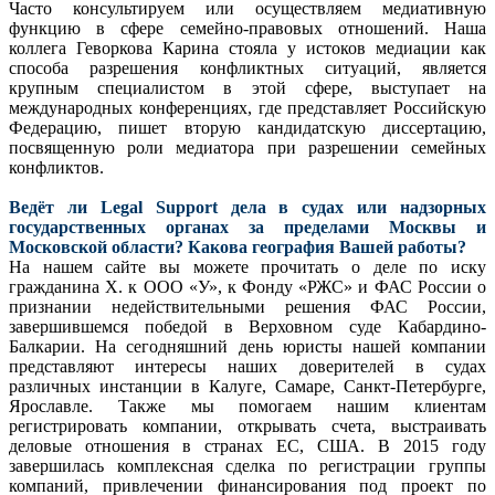
Часто консультируем или осуществляем медиативную
функцию в сфере семейно-правовых отношений. Наша
коллега Геворкова Карина стояла у истоков медиации как
способа разрешения конфликтных ситуаций, является
крупным специалистом в этой сфере, выступает на
международных конференциях, где представляет Российскую
Федерацию, пишет вторую кандидатскую диссертацию,
посвященную роли медиатора при разрешении семейных
конфликтов.
Ведёт ли Legal Support дела в судах или надзорных
государственных органах за пределами Москвы и
Московской области? Какова география Вашей работы?
На нашем сайте вы можете прочитать о деле по иску
гражданина Х. к ООО «У», к Фонду «РЖС» и ФАС России о
признании недействительными решения ФАС России,
завершившемся победой в Верховном суде Кабардино-
Балкарии. На сегодняшний день юристы нашей компании
представляют интересы наших доверителей в судах
различных инстанции в Калуге, Самаре, Санкт-Петербурге,
Ярославле. Также мы помогаем нашим клиентам
регистрировать компании, открывать счета, выстраивать
деловые отношения в странах ЕС, США. В 2015 году
завершилась комплексная сделка по регистрации группы
компаний, привлечении финансирования под проект по