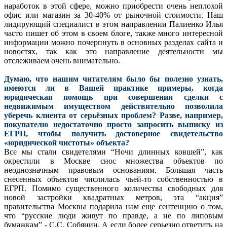
наработок в этой сфере, можно приобрести очень неплохой
офис или магазин за 30-40% от рыночной стоимости. Наш
лидирующий специалист в этом направлении Палиенко Илья
часто пишет об этом в своем блоге, также много интересной
информации можно почерпнуть в основных разделах сайта и
новостях, так как это направление деятельности мы
отслеживаем очень внимательно.
Думаю, что нашим читателям было бы полезно узнать,
имеются ли в Вашей практике примеры, когда
юридическая помощь при совершении сделки с
недвижимым имуществом действительно позволила
уберечь клиента от серьёзных проблем? Разве, например,
покупателю недостаточно просто запросить выписку из
ЕГРП, чтобы получить достоверное свидетельство
«юридической чистоты» объекта?
Все мы стали свидетелями “Ночи длинных ковшей”, как
окрестили в Москве снос множества объектов по
неоднозначным правовым основаниям. Большая часть
снесенных объектов числилась чьей-то собственностью в
ЕГРП. Помимо существенного количества свободных для
новой застройки квадратных метров, эта “акция”
правительства Москвы подарила нам еще сентенцию о том,
что “русские люди живут по правде, а не по липовым
бумажкам” - С.С. Собянин. А если более серьезно ответить на