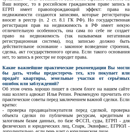
Ваш вопрос, то в российском гражданском праве запись в
ЕГРП имеет правопорождающий эффект: права на
недвижимости создаются записями, которые регистраторы
вносят в реестр (п. 2 ст. 8.1 ГК РФ). Но государственная
регистрация прав на недвижимость в РФ имеет некую
отличительную особенность, она сама по себе не создает
право на недвижимость (так называемая негативная
регистрационная система), под записью должно быть
действительное основание - законное возведение строения,
сделка, акт государственного органа. Если такого основания
нет, то запись в реестре не породит права.
Какие важнейшие практические рекомендации Вы могли
бы дать, чтобы предостеречь тех, кто покупает или
продаёт квартиры, земельные участки от серьёзных
ошибок или заблуждений?
Об этом очень хорошо пишет в своем блоге на нашем сайте
наш коллега адвокат Илья Репин. Рекомендую прочитать его
практические советы перед заключением важной сделки. Если
кратко:
- проверка продавца/покупателя перед сделкой, проверка
объекта сделки по публичным ресурсам, кредитным и
залоговым базам данных, по базе ФССП, суды, ЕГРП - для
физических и юридических лиц, Спарк, Эквифакс, ЕГРЮЛ -
дополнительно, если речь идет о юридическом лице.