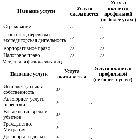
Услуга
Услуга
является
Название услуги
оказывается
профильной
(не более услуг)
Страхование
да
да
Транспорт, перевозки,
да
да
экспедиторская деятельность
Корпоративное право
да
да
Налоговое право
да
да
Услуги для физических лиц
Услуга является
Услуга
Название услуги
профильной
оказывается
(не более 5 услуг)
Интеллектуальная
да
собственность
Автоюрист, услуги
да
да
перевозки
Возмещение вреда и
да
убытков
Гражданство.
да
да
Миграция.
Договоры и сделки
да
да