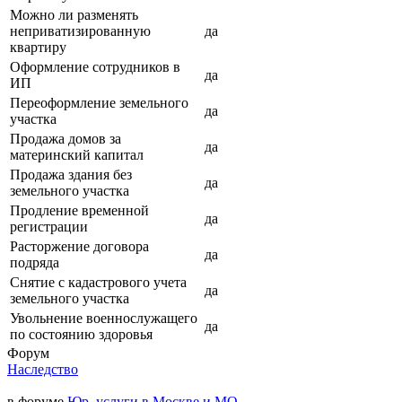
Можно ли разменять
неприватизированную
да
квартиру
Оформление сотрудников в
да
ИП
Переоформление земельного
да
участка
Продажа домов за
да
материнский капитал
Продажа здания без
да
земельного участка
Продление временной
да
регистрации
Расторжение договора
да
подряда
Снятие с кадастрового учета
да
земельного участка
Увольнение военнослужащего
да
по состоянию здоровья
Форум
Наследство
в форуме
Юр. услуги в Москве и МО