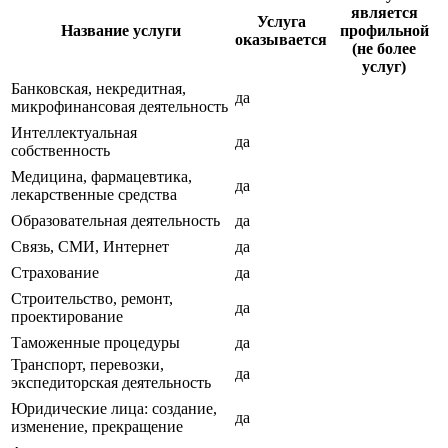
является
Услуга
Название услуги
профильной
оказывается
(не более
услуг)
Банковская, некредитная,
да
микрофинансовая деятельность
Интеллектуальная
да
собственность
Медицина, фармацевтика,
да
лекарственные средства
Образовательная деятельность
да
Связь, СМИ, Интернет
да
Страхование
да
Строительство, ремонт,
да
проектирование
Таможенные процедуры
да
Транспорт, перевозки,
да
экспедиторская деятельность
Юридические лица: создание,
да
изменение, прекращение