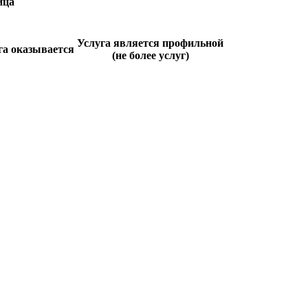
ица
Услуга является профильной
га оказывается
(не более услуг)