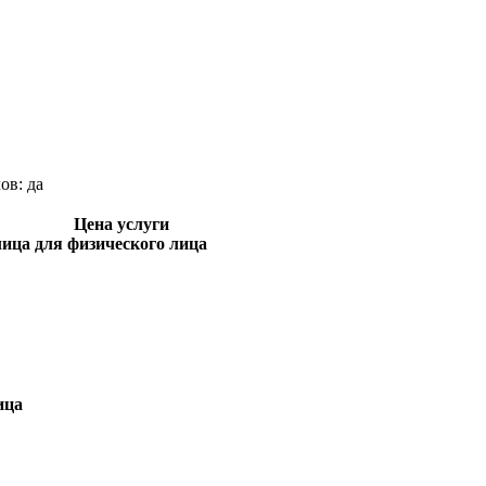
лов:
да
Цена услуги
лица
для физического лица
ица