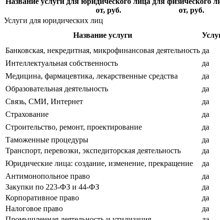
Название услуги
для юридического лица
для физического л
от, руб.
от, руб.
Услуги для юридических лиц
Название услуги
Услу
Банковская, некредитная, микрофинансовая деятельность
да
Интеллектуальная собственность
да
Медицина, фармацевтика, лекарственные средства
да
Образовательная деятельность
да
Связь, СМИ, Интернет
да
Страхование
да
Строительство, ремонт, проектирование
да
Таможенные процедуры
да
Транспорт, перевозки, экспедиторская деятельность
да
Юридические лица: создание, изменение, прекращение
да
Антимонопольное право
да
Закупки по 223-ФЗ и 44-ФЗ
да
Корпоративное право
да
Налоговое право
да
Промышленная деятельность и утилизация
да