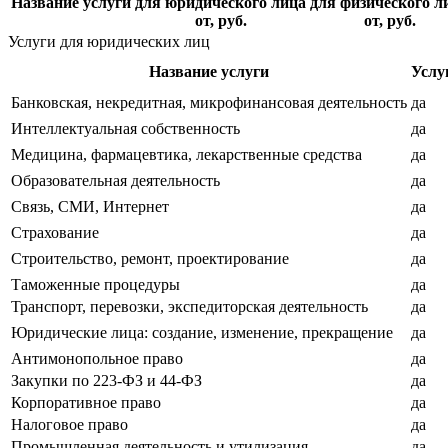
Название услуги
для юридического лица
для физического л
от, руб.
от, руб.
Услуги для юридических лиц
Название услуги
Услу
Банковская, некредитная, микрофинансовая деятельность
да
Интеллектуальная собственность
да
Медицина, фармацевтика, лекарственные средства
да
Образовательная деятельность
да
Связь, СМИ, Интернет
да
Страхование
да
Строительство, ремонт, проектирование
да
Таможенные процедуры
да
Транспорт, перевозки, экспедиторская деятельность
да
Юридические лица: создание, изменение, прекращение
да
Антимонопольное право
да
Закупки по 223-ФЗ и 44-ФЗ
да
Корпоративное право
да
Налоговое право
да
Промышленная деятельность и утилизация
да