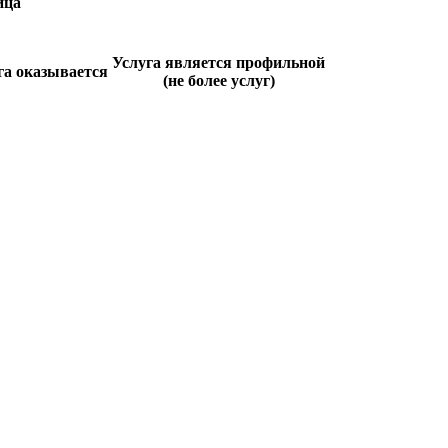
ица
Услуга является профильной
га оказывается
(не более услуг)