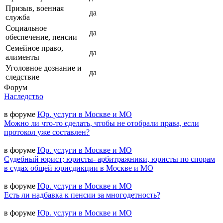
Призыв, военная
да
служба
Социальное
да
обеспечение, пенсии
Семейное право,
да
алименты
Уголовное дознание и
да
следствие
Форум
Наследство
в форуме
Юр. услуги в Москве и МО
Можно ли что-то сделать, чтобы не отобрали права, если
протокол уже составлен?
в форуме
Юр. услуги в Москве и МО
Судебный юрист; юристы- арбитражники, юристы по спорам
в судах общей юрисдикции в Москве и МО
в форуме
Юр. услуги в Москве и МО
Есть ли надбавка к пенсии за многодетность?
в форуме
Юр. услуги в Москве и МО