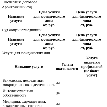
Экспертиза договора
Арбитражный суд
Цена услуги
Цена услуги
Название
для юридического
для физического
услуги
лица
лица
от, руб.
от, руб.
Суд общей юрисдикции
Цена услуги
Цена услуги
Название
для юридического
для физического
услуги
лица
лица
от, руб.
от, руб.
Услуги для юридических лиц
Услуга
является
Услуга
Название услуги
профильной
оказывается
(не более
услуг)
Банковская, некредитная,
да
микрофинансовая деятельность
Интеллектуальная
да
собственность
Медицина, фармацевтика,
да
лекарственные средства