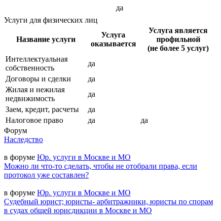
да
Услуги для физических лиц
Услуга является
Услуга
Название услуги
профильной
оказывается
(не более 5 услуг)
Интеллектуальная
да
собственность
Договоры и сделки
да
Жилая и нежилая
да
недвижимость
Заем, кредит, расчеты
да
Налоговое право
да
да
Форум
Наследство
в форуме
Юр. услуги в Москве и МО
Можно ли что-то сделать, чтобы не отобрали права, если
протокол уже составлен?
в форуме
Юр. услуги в Москве и МО
Судебный юрист; юристы- арбитражники, юристы по спорам
в судах общей юрисдикции в Москве и МО