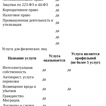
Закупки по 223-ФЗ и 44-ФЗ
да
Корпоративное право
да
Налоговое право
да
Промышленная деятельность и
да
утилизация
да
да
да
Услуги для физических лиц
Услуга является
Услуга
Название услуги
профильной
оказывается
(не более 5 услуг)
Интеллектуальная
да
да
собственность
Автоюрист, услуги
да
перевозки
Возмещение вреда и
да
да
убытков
Гражданство.
да
Миграция.
Договоры и сделки
да
да