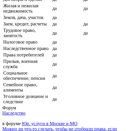
Жилая и нежилая
да
да
недвижимость
Земля, дача, участок
да
Заем, кредит, расчеты
да
да
Трудовое право,
да
да
занятость
Налоговое право
да
Наследственное право
да
Права потребителей
да
Призыв, военная
да
служба
Социальное
да
обеспечение, пенсии
Семейное право,
да
алименты
Уголовное дознание и
да
следствие
Форум
Наследство
в форуме
Юр. услуги в Москве и МО
Можно ли что-то сделать, чтобы не отобрали права, если