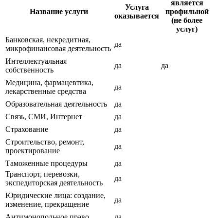
является
Услуга
Название услуги
профильной
оказывается
(не более
услуг)
Банковская, некредитная,
да
микрофинансовая деятельность
Интеллектуальная
да
да
собственность
Медицина, фармацевтика,
да
лекарственные средства
Образовательная деятельность
да
Связь, СМИ, Интернет
да
Страхование
да
Строительство, ремонт,
да
проектирование
Таможенные процедуры
да
Транспорт, перевозки,
да
экспедиторская деятельность
Юридические лица: создание,
да
изменение, прекращение
Антимонопольное право
да