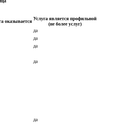
ица
Услуга является профильной
га оказывается
(не более услуг)
да
да
да
да
да