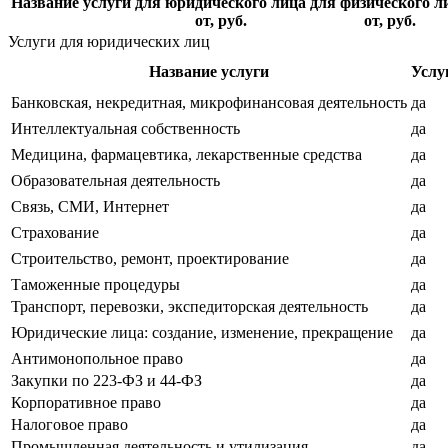
Название услуги
для юридического лица
для физического л
от, руб.
от, руб.
Услуги для юридических лиц
Название услуги
Услу
Банковская, некредитная, микрофинансовая деятельность
да
Интеллектуальная собственность
да
Медицина, фармацевтика, лекарственные средства
да
Образовательная деятельность
да
Связь, СМИ, Интернет
да
Страхование
да
Строительство, ремонт, проектирование
да
Таможенные процедуры
да
Транспорт, перевозки, экспедиторская деятельность
да
Юридические лица: создание, изменение, прекращение
да
Антимонопольное право
да
Закупки по 223-ФЗ и 44-ФЗ
да
Корпоративное право
да
Налоговое право
да
Промышленная деятельность и утилизация
да