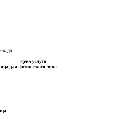
лов:
да
Цена услуги
лица
для физического лица
ица