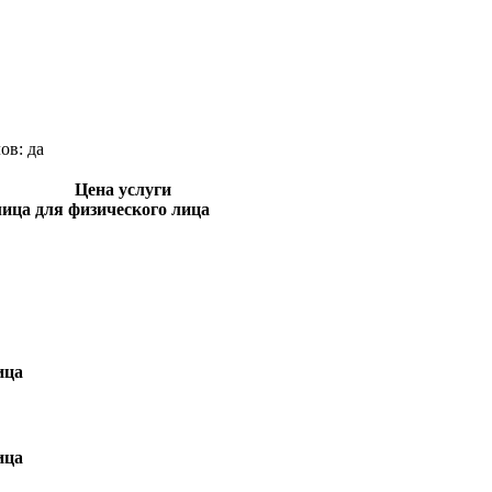
лов:
да
Цена услуги
лица
для физического лица
ица
ица