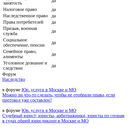
да
занятость
Налоговое право
да
Наследственное право
да
Права потребителей
да
Призыв, военная
да
служба
Социальное
да
обеспечение, пенсии
Семейное право,
да
алименты
Уголовное дознание и
да
следствие
Форум
Наследство
в форуме
Юр. услуги в Москве и МО
Можно ли что-то сделать, чтобы не отобрали права, если
протокол уже составлен?
в форуме
Юр. услуги в Москве и МО
Судебный юрист; юристы- арбитражники, юристы по спорам
в судах общей юрисдикции в Москве и МО