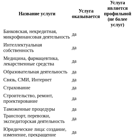
Услуга
является
Услуга
Название услуги
профильной
оказывается
(не более
услуг)
Банковская, некредитная,
да
микрофинансовая деятельность
Интеллектуальная
да
собственность
Медицина, фармацевтика,
да
лекарственные средства
Образовательная деятельность
да
Связь, СМИ, Интернет
да
Страхование
да
Строительство, ремонт,
да
проектирование
Таможенные процедуры
да
Транспорт, перевозки,
да
экспедиторская деятельность
Юридические лица: создание,
да
изменение, прекращение