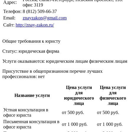
Адрес:
офис 3119
Телефон:
8 (812) 509-66-37
Email:
znayzakon@gmail.com
Сайт:
http://znay-zakon.ru/
Общие требования к юристу
Статус: юридическая фирма
Услуги оказываются: юридическим лицам
физическим лицам
Присутствие в общепризнанном перечне лучших
профессионалов:
нет
Цена услуги
Цена услуги
для
для
Название услуги
юридического
физического
лица
лица
Устная консультация в
от
500
руб.
от
500
руб.
офисе юриста
Письменная консультация в
от
1 000
руб.
от
1 000
руб.
офисе юриста