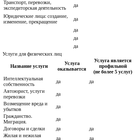
Транспорт, перевозки,
да
экспедиторская деятельность
Юридические лица: создание,
да
изменение, прекращение
да
да
да
Услуги для физических лиц
Услуга является
Услуга
Название услуги
профильной
оказывается
(не более 5 услуг)
Интеллектуальная
да
да
собственность
Автоюрист, услуги
да
перевозки
Возмещение вреда и
да
убытков
Гражданство.
да
Миграция.
Договоры и сделки
да
да
Жилая и нежилая
да
да