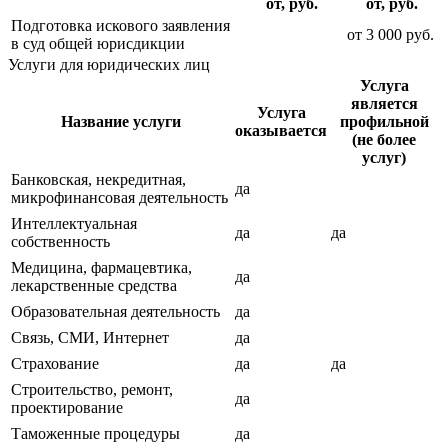
от, руб.
от, руб.
Подготовка искового заявления
от
3 000
руб.
в суд общей юрисдикции
Услуги для юридических лиц
Услуга
является
Услуга
Название услуги
профильной
оказывается
(не более
услуг)
Банковская, некредитная,
да
микрофинансовая деятельность
Интеллектуальная
да
да
собственность
Медицина, фармацевтика,
да
лекарственные средства
Образовательная деятельность
да
Связь, СМИ, Интернет
да
Страхование
да
да
Строительство, ремонт,
да
проектирование
Таможенные процедуры
да