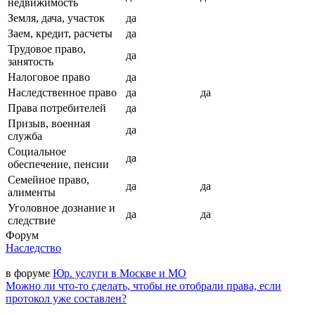
недвижимость
Земля, дача, участок
да
Заем, кредит, расчеты
да
Трудовое право,
да
занятость
Налоговое право
да
Наследственное право
да
да
Права потребителей
да
Призыв, военная
да
служба
Социальное
да
обеспечение, пенсии
Семейное право,
да
да
алименты
Уголовное дознание и
да
да
следствие
Форум
Наследство
в форуме
Юр. услуги в Москве и МО
Можно ли что-то сделать, чтобы не отобрали права, если
протокол уже составлен?