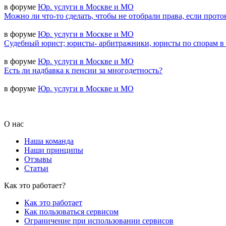
в форуме
Юр. услуги в Москве и МО
Можно ли что-то сделать, чтобы не отобрали права, если прото
в форуме
Юр. услуги в Москве и МО
Судебный юрист; юристы- арбитражники, юристы по спорам в
в форуме
Юр. услуги в Москве и МО
Есть ли надбавка к пенсии за многодетность?
в форуме
Юр. услуги в Москве и МО
О нас
Наша команда
Наши принципы
Отзывы
Статьи
Как это работает?
Как это работает
Как пользоваться сервисом
Ограничение при использовании сервисов