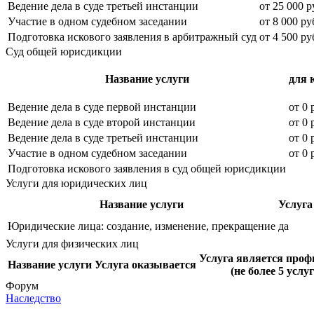
Ведение дела в суде третьей инстанции
от
25 000
р
Участие в одном судебном заседании
от
8 000
ру
Подготовка искового заявления в арбитражный суд
от
4 500
ру
Суд общей юрисдикции
Название услуги
для 
Ведение дела в суде первой инстанции
от
0
р
Ведение дела в суде второй инстанции
от
0
р
Ведение дела в суде третьей инстанции
от
0
р
Участие в одном судебном заседании
от
0
р
Подготовка искового заявления в суд общей юрисдикции
Услуги для юридических лиц
Название услуги
Услуга
Юридические лица: создание, изменение, прекращение
да
Услуги для физических лиц
Услуга является проф
Название услуги
Услуга оказывается
(не более 5 услуг
Форум
Наследство