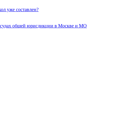
кол уже составлен?
 судах общей юрисдикции в Москве и МО