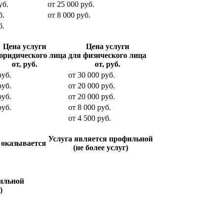
уб.
от
25 000
руб.
б.
от
8 000
руб.
б.
Цена услуги
Цена услуги
юридического лица
для физического лица
от, руб.
от, руб.
уб.
от
30 000
руб.
уб.
от
20 000
руб.
уб.
от
20 000
руб.
уб.
от
8 000
руб.
от
4 500
руб.
Услуга является профильной
 оказывается
(не более услуг)
ильной
)