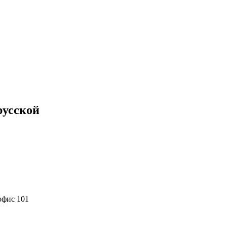
русской
 офис 101