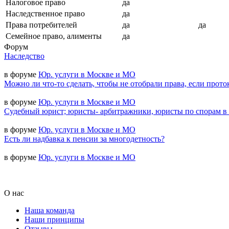
Налоговое право
да
Наследственное право
да
Права потребителей
да
да
Семейное право, алименты
да
Форум
Наследство
в форуме
Юр. услуги в Москве и МО
Можно ли что-то сделать, чтобы не отобрали права, если прото
в форуме
Юр. услуги в Москве и МО
Судебный юрист; юристы- арбитражники, юристы по спорам в
в форуме
Юр. услуги в Москве и МО
Есть ли надбавка к пенсии за многодетность?
в форуме
Юр. услуги в Москве и МО
О нас
Наша команда
Наши принципы
Отзывы