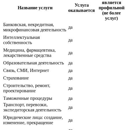
является
Услуга
Название услуги
профильной
оказывается
(не более
услуг)
Банковская, некредитная,
да
микрофинансовая деятельность
Интеллектуальная
да
собственность
Медицина, фармацевтика,
да
лекарственные средства
Образовательная деятельность
да
Связь, СМИ, Интернет
да
Страхование
да
Строительство, ремонт,
да
проектирование
Таможенные процедуры
да
Транспорт, перевозки,
да
экспедиторская деятельность
Юридические лица: создание,
да
изменение, прекращение