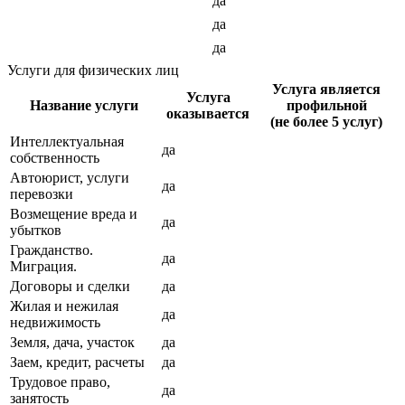
да
да
да
Услуги для физических лиц
Услуга является
Услуга
Название услуги
профильной
оказывается
(не более 5 услуг)
Интеллектуальная
да
собственность
Автоюрист, услуги
да
перевозки
Возмещение вреда и
да
убытков
Гражданство.
да
Миграция.
Договоры и сделки
да
Жилая и нежилая
да
недвижимость
Земля, дача, участок
да
Заем, кредит, расчеты
да
Трудовое право,
да
занятость