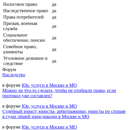
Налоговое право
да
Наследственное право
да
Права потребителей
да
Призыв, военная
да
служба
Социальное
да
обеспечение, пенсии
Семейное право,
да
алименты
Уголовное дознание и
да
следствие
Форум
Наследство
в форуме
Юр. услуги в Москве и МО
Можно ли что-то сделать, чтобы не отобрали права, если
протокол уже составлен?
в форуме
Юр. услуги в Москве и МО
Судебный юрист; юристы- арбитражники, юристы по спорам
в судах общей юрисдикции в Москве и МО
в форуме
Юр. услуги в Москве и МО