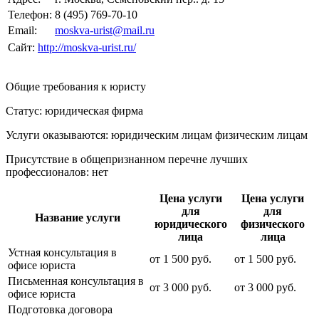
Телефон:
8 (495) 769-70-10
Email:
moskva-urist@mail.ru
Сайт:
http://moskva-urist.ru/
Общие требования к юристу
Статус: юридическая фирма
Услуги оказываются: юридическим лицам
физическим лицам
Присутствие в общепризнанном перечне лучших
профессионалов:
нет
Цена услуги
Цена услуги
для
для
Название услуги
юридического
физического
лица
лица
Устная консультация в
от
1 500
руб.
от
1 500
руб.
офисе юриста
Письменная консультация в
от
3 000
руб.
от
3 000
руб.
офисе юриста
Подготовка договора