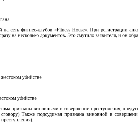
ргана
а сеть фитнес-клубов «Fitness House». При регистрации анкет
сразу на несколько документов. Это смутило заявителя, и он об
естоком убийстве
нешма признаны виновными в совершении преступления, предусмо
сговору) Также подсудимая признана виновной в совершении
 преступления).