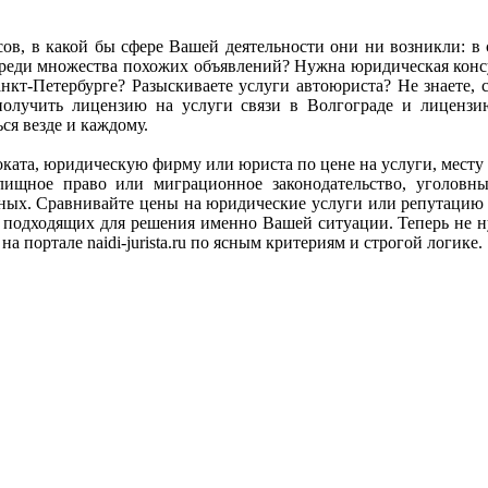
сов, в какой бы сфере Вашей деятельности они ни возникли: в се
ь среди множества похожих объявлений? Нужна юридическая ко
кт-Петербурге? Разыскиваете услуги автоюриста? Не знаете, с
олучить лицензию на услуги связи в Волгограде и лиценз
я везде и каждому.
адвоката, юридическую фирму или юриста по цене на услуги, мес
илищное право или миграционное законодательство, уголов
анных. Сравнивайте цены на юридические услуги или репутацию
подходящих для решения именно Вашей ситуации. Теперь не ну
а портале naidi-jurista.ru по ясным критериям и строгой логике.