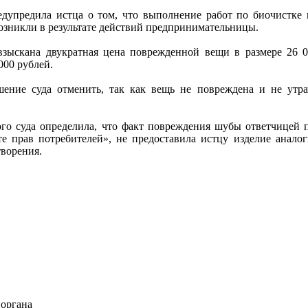
редупредила истца о том, что выполнение работ по биочистк
возникли в результате действий предпринимательницы.
взыскана двукратная цена поврежденной вещи в размере 26 0
000 рублей.
ние суда отменить, так как вещь не повреждена и не утрач
ого суда определила, что факт повреждения шубы ответчицей п
е прав потребителей», не предоставила истцу изделие аналог
творения.