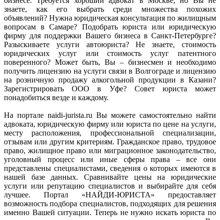
бизнесе. Требуется хороший адвокат в Москве, но Вы не
знаете, как его выбрать среди множества похожих
объявлений? Нужна юридическая консультация по жилищным
вопросам в Самаре? Подобрать юриста или юридическую
фирму для поддержки Вашего бизнеса в Санкт-Петербурге?
Разыскиваете услуги автоюриста? Не знаете, стоимость
юридических услуг или стоимость услуг патентного
поверенного? Может быть, Вы – бизнесмен и необходимо
получить лицензию на услуги связи в Волгограде и лицензию
на розничную продажу алкогольной продукции в Казани?
Зарегистрировать ООО в Уфе? Совет юриста может
понадобиться везде и каждому.
На портале naidi-jurista.ru Вы можете самостоятельно найти
адвоката, юридическую фирму или юриста по цене на услуги,
месту расположения, профессиональной специализации,
отзывам или другим критериям. Гражданское право, трудовое
право, жилищное право или миграционное законодательство,
уголовный процесс или иные сферы права – все они
представлены специалистами, сведения о которых имеются в
нашей базе данных. Сравнивайте цены на юридические
услуги или репутацию специалистов и выбирайте для себя
лучшее. Портал «НАЙДИ-ЮРИСТА» предоставляет
возможность подбора специалистов, подходящих для решения
именно Вашей ситуации. Теперь не нужно искать юриста по