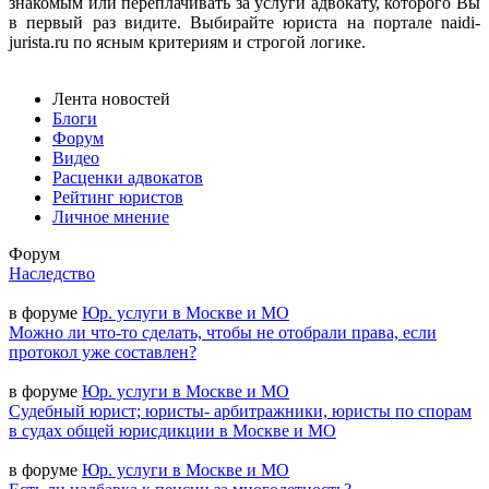
знакомым или переплачивать за услуги адвокату, которого Вы
в первый раз видите. Выбирайте юриста на портале naidi-
jurista.ru по ясным критериям и строгой логике.
Лента новостей
Блоги
Форум
Видео
Расценки адвокатов
Рейтинг юристов
Личное мнение
Форум
Наследство
в форуме
Юр. услуги в Москве и МО
Можно ли что-то сделать, чтобы не отобрали права, если
протокол уже составлен?
в форуме
Юр. услуги в Москве и МО
Судебный юрист; юристы- арбитражники, юристы по спорам
в судах общей юрисдикции в Москве и МО
в форуме
Юр. услуги в Москве и МО