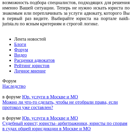
возможность подбора специалистов, подходящих для решения
именно Вашей ситуации. Теперь не нужно искать юриста по
знакомым или переплачивать за услуги адвокату, которого Вы
в первый раз видите. Выбирайте юриста на портале naidi-
jurista.ru по ясным критериям и строгой логике.
Лента новостей
Блоги
Форум
Видео
Расценки адвокатов
Рейтинг юристов
Личное мнение
Форум
Наследство
в форуме
Юр. услуги в Москве и МО
Можно ли что-то сделать, чтобы не отобрали права, если
протокол уже составлен?
в форуме
Юр. услуги в Москве и МО
Судебный юрист; юристы- арбитражники, юристы по спорам
в судах общей юрисдикции в Москве и МО