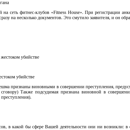
ргана
а сеть фитнес-клубов «Fitness House». При регистрации анкет
сразу на несколько документов. Это смутило заявителя, и он об
естоком убийстве
нешма признаны виновными в совершении преступления, предусмо
сговору) Также подсудимая признана виновной в совершении
 преступления).
сов, в какой бы сфере Вашей деятельности они ни возникли: в се