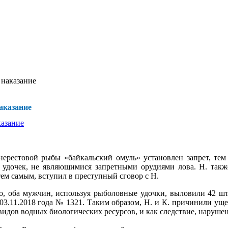
 наказание
аказание
 нерестовой рыбы «байкальский омуль» установлен запрет, те
удочек, не являющимися запретными орудиями лова. Н. такж
тем самым, вступил в преступный сговор с Н.
но, оба мужчин, используя рыболовные удочки, выловили 42 шт
03.11.2018 года № 1321. Таким образом, Н. и К. причинили ущер
идов водных биологических ресурсов, и как следствие, нарушен