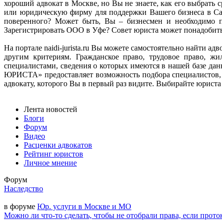
хороший адвокат в Москве, но Вы не знаете, как его выбрат
или юридическую фирму для поддержки Вашего бизнеса в Сан
поверенного? Может быть, Вы – бизнесмен и необходимо п
Зарегистрировать ООО в Уфе? Совет юриста может понадобитьс
На портале naidi-jurista.ru Вы можете самостоятельно найти 
другим критериям. Гражданское право, трудовое право, ж
специалистами, сведения о которых имеются в нашей базе д
ЮРИСТА» предоставляет возможность подбора специалистов, 
адвокату, которого Вы в первый раз видите. Выбирайте юриста н
Лента новостей
Блоги
Форум
Видео
Расценки адвокатов
Рейтинг юристов
Личное мнение
Форум
Наследство
в форуме
Юр. услуги в Москве и МО
Можно ли что-то сделать, чтобы не отобрали права, если прото