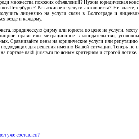
ь среди множества похожих объявлений? Нужна юридическая ко
кт-Петербурге? Разыскиваете услуги автоюриста? Не знаете, с
олучить лицензию на услуги связи в Волгограде и лиценз
я везде и каждому.
адвоката, юридическую фирму или юриста по цене на услуги, мес
илищное право или миграционное законодательство, уголов
анных. Сравнивайте цены на юридические услуги или репутацию
подходящих для решения именно Вашей ситуации. Теперь не ну
а портале naidi-jurista.ru по ясным критериям и строгой логике.
кол уже составлен?