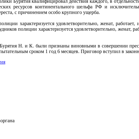
блики Бурятия квалифицировал действия каждого, в отдельности,
еских ресурсов континентального шельфа РФ и исключител
ереста, с причинением особо крупного ущерба.
полиции характеризуется удовлетворительно, женат, работает, 
рудников полиции характеризуется удовлетворительно, женат, раб
Бурятия Н. и К. были признаны виновными в совершении прест
пытательным сроком 1 год 6 месяцев. Приговор вступил в закон
тия