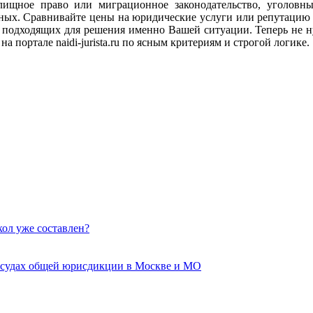
илищное право или миграционное законодательство, уголов
анных. Сравнивайте цены на юридические услуги или репутацию
подходящих для решения именно Вашей ситуации. Теперь не ну
а портале naidi-jurista.ru по ясным критериям и строгой логике.
кол уже составлен?
 судах общей юрисдикции в Москве и МО