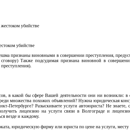
естоком убийстве
нешма признаны виновными в совершении преступления, предусмо
сговору) Также подсудимая признана виновной в совершении
 преступления).
сов, в какой бы сфере Вашей деятельности они ни возникли: в се
ь среди множества похожих объявлений? Нужна юридическая ко
кт-Петербурге? Разыскиваете услуги автоюриста? Не знаете, с
олучить лицензию на услуги связи в Волгограде и лиценз
я везде и каждому.
адвоката, юридическую фирму или юриста по цене на услуги, мес