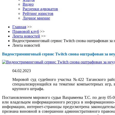
Видео
Расценки адвокатов
Рейтинг юристов
Личное мнение
Главная
>>
Правовой клуб
>>
Лента новостей
>>
Видеостриминговый сервис Twitch снова оштрафован за 
Лента новостей
Видеостриминговый сервис Twitch снова оштрафован за не
04.02.2023
Мировой суд судебного участка №422 Таганского район
специализирующийся на тематике компьютерных игр, в
крупного штрафа.
Постановлением мирового судьи Вахрамеева Т.С. по делу 05-
или владельцем информационного ресурса в информационно-
информации, интернет-страницы предусмотрена законодательс
признана виновной в совершении административного правона