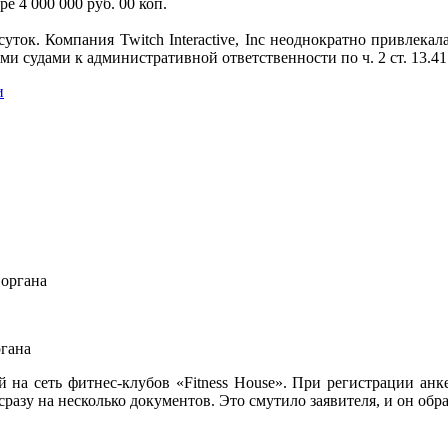
е 4 000 000 руб. 00 коп.
ток. Компания Twitch Interactive, Inc неоднократно привлекалас
и судами к административной ответственности по ч. 2 ст. 13.4
и
ргана
а сеть фитнес-клубов «Fitness House». При регистрации анкет
сразу на несколько документов. Это смутило заявителя, и он об