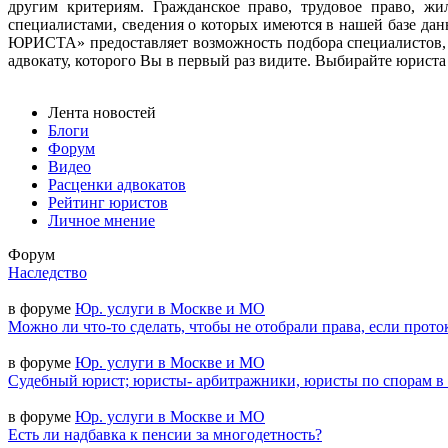
другим критериям. Гражданское право, трудовое право, ж
специалистами, сведения о которых имеются в нашей базе д
ЮРИСТА» предоставляет возможность подбора специалистов, 
адвокату, которого Вы в первый раз видите. Выбирайте юриста н
Лента новостей
Блоги
Форум
Видео
Расценки адвокатов
Рейтинг юристов
Личное мнение
Форум
Наследство
в форуме
Юр. услуги в Москве и МО
Можно ли что-то сделать, чтобы не отобрали права, если прото
в форуме
Юр. услуги в Москве и МО
Судебный юрист; юристы- арбитражники, юристы по спорам в
в форуме
Юр. услуги в Москве и МО
Есть ли надбавка к пенсии за многодетность?