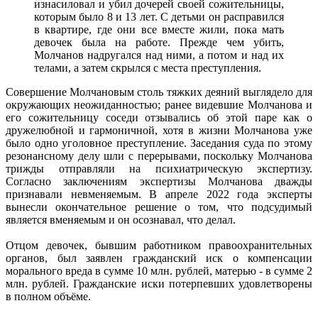
изнасиловал и убил дочерей своей сожительницы,
которым было 8 и 13 лет. С детьми он расправился
в квартире, где они все вместе жили, пока мать
девочек была на работе. Прежде чем убить,
Молчанов надругался над ними, а потом и над их
телами, а затем скрылся с места преступления.
Совершение Молчановым столь тяжких деяний выглядело для
окружающих неожиданностью; ранее видевшие Молчанова и
его сожительницу соседи отзывались об этой паре как о
дружелюбной и гармоничной, хотя в жизни Молчанова уже
было одно уголовное преступление. Заседания суда по этому
резонансному делу шли с перерывами, поскольку Молчанова
трижды отправляли на психиатрическую экспертизу.
Согласно заключениям экспертизы Молчанова дважды
признавали невменяемым. В апреле 2022 года эксперты
вынесли окончательное решение о том, что подсудимый
является вменяемым и он осознавал, что делал.
Отцом девочек, бывшим работником правоохранительных
органов, был заявлен гражданский иск о компенсации
морального вреда в сумме 10 млн. рублей, матерью - в сумме 2
млн. рублей. Гражданские иски потерпевших удовлетворены
в полном объёме.