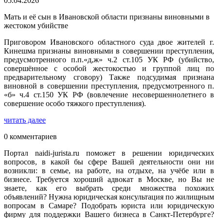
05.04.2026
Мать и её сын в Ивановской области признаны виновными в
жестоком убийстве
Приговором Ивановского областного суда двое жителей г.
Кинешма признаны виновными в совершении преступления,
предусмотренного п.п.«д,ж» ч.2 ст.105 УК РФ (убийство,
совершённое с особой жестокостью и группой лиц по
предварительному сговору) Также подсудимая признана
виновной в совершении преступления, предусмотренного п.
«б» ч.4 ст.150 УК РФ (вовлечение несовершеннолетнего в
совершение особо тяжкого преступления).
читать далее
0 комментариев
Портал naidi-jurista.ru поможет в решении юридических
вопросов, в какой бы сфере Вашей деятельности они ни
возникли: в семье, на работе, на отдыхе, на учёбе или в
бизнесе. Требуется хороший адвокат в Москве, но Вы не
знаете, как его выбрать среди множества похожих
объявлений? Нужна юридическая консультация по жилищным
вопросам в Самаре? Подобрать юриста или юридическую
фирму для поддержки Вашего бизнеса в Санкт-Петербурге?