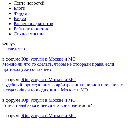
Лента новостей
Блоги
Форум
Видео
Расценки адвокатов
Рейтинг юристов
Личное мнение
Форум
Наследство
в форуме
Юр. услуги в Москве и МО
Можно ли что-то сделать, чтобы не отобрали права, если
протокол уже составлен?
в форуме
Юр. услуги в Москве и МО
Судебный юрист; юристы- арбитражники, юристы по спорам
в судах общей юрисдикции в Москве и МО
в форуме
Юр. услуги в Москве и МО
Есть ли надбавка к пенсии за многодетность?
в форуме
Юр. услуги в Москве и МО