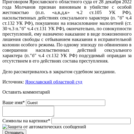
Приговором Ярославского областного суда от 28 декабря 2022
года Молчанов признан виновным в убийстве с особой
жестокостью (п.п. «а,в,д,к» ч.2 ст.105 УК РФ),
насильственных действиях сексуального характера (п. "б" ч.4
ст.132 УК РФ), покушении на изнасилование малолетней (ст.
30 ч.3 п."б" ч.4 ст.131 УК РФ), окончательно, по совокупности
преступлений, ему назначено наказание в виде пожизненного
лишения свободы с отбыванием наказания в исправительной
колонии особого режима. По одному эпизоду по обвинению в
совершении насильственных действий сексуального
характера (п."б" ч.4 ст.132 УК РФ) подсудимый оправдан за
отсутствием в его действиях состава преступления.
Дело рассматривалось в закрытом судебном заседании.
Источник:
Ярославский областной суд
Оставить комментарий
Ваше имя
*
Символы на картинке
*