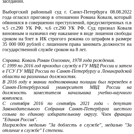
заседаний.
Выборгский районный суд г. Санкт-Петербурга 08.08.2022
года огласил приговор в отношении Романа Коваля, который
обвинялся в совершении преступлений, предусмотренных п.в
ч.5 ст.290 УК РФ, ч.6 ст.290 УК РФ. Суд признал Коваля
виновным и назначил ему наказание в виде лишения свободы
сроком на 9лет в ИК строгого режима со штрафом в размере
35 000 000 рублей с лишением права занимать должности на
государственной службе сроком на 8 лет.
Справка. Коваль Роман Олегович, 1978 года рождения.
С 1999 по 2016 год проходил службу в ГУ МВД России и затем
в ГСУ ГУ МВД России по Санкт-Петербургу и Ленинградской
области на различных должностях.
В 2016 году в звании подполковника полиции был переведен в
Санкт-Петербургский университет МВД России на
должность заместителя начальника учебно-научного
комплекса.
С сентября 2016 по сентябрь 2021 года - депутат
Законодательного Собрания Санкт-Петербурга шестого
созыва по единому избирательному округу. Член фракции
"Единая Россия".
Награжден медалью "За доблесть в службе", медалью "За
отличие в службе" I степени.