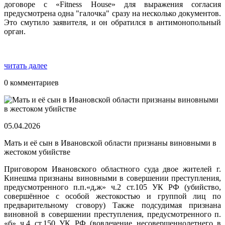
договоре с «Fitness House» для выражения согласия
предусмотрена одна "галочка" сразу на несколько документов.
Это смутило заявителя, и он обратился в антимонопольный
орган.
читать далее
0 комментариев
05.04.2026
Мать и её сын в Ивановской области признаны виновными в
жестоком убийстве
Приговором Ивановского областного суда двое жителей г.
Кинешма признаны виновными в совершении преступления,
предусмотренного п.п.«д,ж» ч.2 ст.105 УК РФ (убийство,
совершённое с особой жестокостью и группой лиц по
предварительному сговору) Также подсудимая признана
виновной в совершении преступления, предусмотренного п.
«б» ч.4 ст.150 УК РФ (вовлечение несовершеннолетнего в