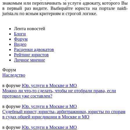
знакомым или переплачивать за услуги адвокату, которого Вы
в первый раз видите. Выбирайте юриста на портале naidi-
jurista.ru по ясным критериям и строгой логике.
Лента новостей
Блоги
Форум
Видео
Расценки адвокатов
Рейтинг юристов
Личное мнение
Форум
Наследство
в форуме
Юр. услуги в Москве и МО
Можно ли что-то сделать, чтобы не отобрали права, если
протокол уже составлен?
в форуме
Юр. услуги в Москве и МО
Судебный юрист; юристы- арбитражники, юристы по спорам
в судах общей юрисдикции в Москве и МО
в форуме
Юр. услуги в Москве и МО