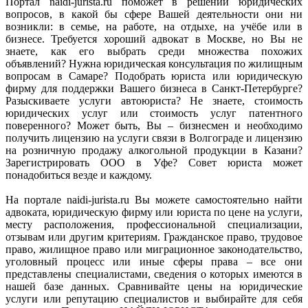
Портал naidi-jurista.ru поможет в решении юридических
вопросов, в какой бы сфере Вашей деятельности они ни
возникли: в семье, на работе, на отдыхе, на учёбе или в
бизнесе. Требуется хороший адвокат в Москве, но Вы не
знаете, как его выбрать среди множества похожих
объявлений? Нужна юридическая консультация по жилищным
вопросам в Самаре? Подобрать юриста или юридическую
фирму для поддержки Вашего бизнеса в Санкт-Петербурге?
Разыскиваете услуги автоюриста? Не знаете, стоимость
юридических услуг или стоимость услуг патентного
поверенного? Может быть, Вы – бизнесмен и необходимо
получить лицензию на услуги связи в Волгограде и лицензию
на розничную продажу алкогольной продукции в Казани?
Зарегистрировать ООО в Уфе? Совет юриста может
понадобиться везде и каждому.
На портале naidi-jurista.ru Вы можете самостоятельно найти
адвоката, юридическую фирму или юриста по цене на услуги,
месту расположения, профессиональной специализации,
отзывам или другим критериям. Гражданское право, трудовое
право, жилищное право или миграционное законодательство,
уголовный процесс или иные сферы права – все они
представлены специалистами, сведения о которых имеются в
нашей базе данных. Сравнивайте цены на юридические
услуги или репутацию специалистов и выбирайте для себя